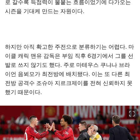
로 갈수록 득점력이 불붙는 흐름이었기에 다가오는
시즌을 기대케 만드는 자원이다.
하지만 아직 확고한 주전으로 분류하기는 어렵다. 마
이클 캐릭 맨유 감독은 부임 직후 6경기에서 그를 선
발로 쓰지 않기도 했다. 주로 마테우스 쿠냐나 브라
이언 음뵈모가 최전방에 배치됐다. 이는 또 다른 최
전방 공격수 조슈아 지르크제이를 전혀 신뢰하지 못
했기 때문이다.
이미지 크게 보기