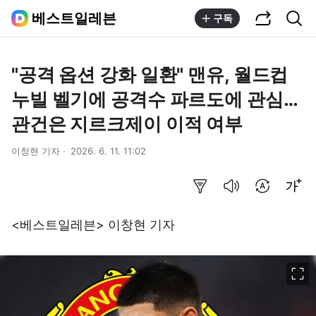
공유하기
통합검색
베스트일레븐
구독
"공격 옵션 강화 일환" 맨유, 월드컵
누빌 벨기에 공격수 파르도에 관심…
관건은 지르크제이 이적 여부
이창현 기자
2026. 6. 11. 11:02
요약보기
음성으로 듣기
번역 설정
글씨크기 조절하기
<베스트일레븐> 이창현 기자
이미지 크게 보기