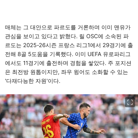
매체는 그 대안으로 파르도를 거론하며 이미 맨유가
관심을 보이고 있다고 밝혔다. 릴 OSC에 소속된 파
르도는 2025-26시즌 프랑스 리그1에서 29경기에 출
전해 8골 5도움을 기록했다. 이미 UEFA 유로파리그
에서도 11경기에 출전하며 경험을 쌓았다. 주 포지션
은 최전방 원톱이지만, 좌우 윙어도 소화할 수 있는
'다재다능한 자원'이다.
이미지 크게 보기