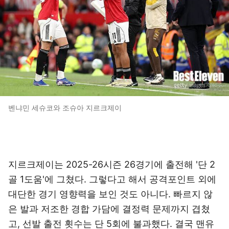
벤냐민 세슈코와 조슈아 지르크제이
지르크제이는 2025-26시즌 26경기에 출전해 '단 2
골 1도움'에 그쳤다. 그렇다고 해서 공격포인트 외에
대단한 경기 영향력을 보인 것도 아니다. 빠르지 않
은 발과 저조한 경합 가담에 결정력 문제까지 겹쳤
고, 선발 출전 횟수는 단 5회에 불과했다. 결국 맨유