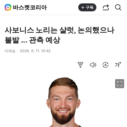
공유하기
통합검색
바스켓코리아
구독
사보니스 노리는 샬럿, 논의했으나
불발 ... 관측 예상
이재승
2026. 6. 11. 10:42
요약보기
음성으로 듣기
번역 설정
글씨크기 조절하기
이미지 크게 보기