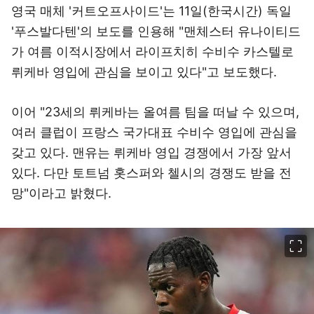
영국 매체 '커트오프사이드'는 11일(한국시간) 독일
'푸스발다텐'의 보도를 인용해 "맨체스터 유나이티드
가 여름 이적시장에서 라이프치히 수비수 카스텔로
뤼케바 영입에 관심을 보이고 있다"고 보도했다.
이어 "23세의 뤼케바는 올여름 팀을 떠날 수 있으며,
여러 클럽이 프랑스 국가대표 수비수 영입에 관심을
갖고 있다. 맨유는 뤼케바 영입 경쟁에서 가장 앞서
있다. 다만 토트넘 홋스퍼와 첼시의 경쟁도 받을 전
망"이라고 밝혔다.
이미지 크게 보기