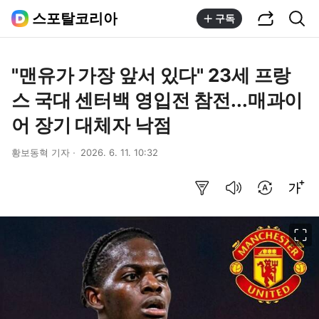
공유하기
통합검색
스포탈코리아
구독
"맨유가 가장 앞서 있다" 23세 프랑
스 국대 센터백 영입전 참전...매과이
어 장기 대체자 낙점
황보동혁 기자
2026. 6. 11. 10:32
요약보기
음성으로 듣기
번역 설정
글씨크기 조절하기
이미지 크게 보기