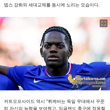
뎁스 강화와 세대교체를 동시에 노리는 모습이다.
이미지 크게 보기
커트오프사이드 역시 "뤼케바는 독일 무대에서 꾸준
히 자신의 능력을 보여줬고, 잉글랜드 축구에 적응할