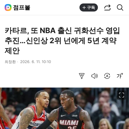
공유하기
통합검색
점프볼
구독
카타르, 또 NBA 출신 귀화선수 영입
추진…신인상 2위 넌에게 5년 계약
제안
최창환
2026. 6. 11. 10:10
요약보기
음성으로 듣기
번역 설정
글씨크기 조절하기
이미지 크게 보기