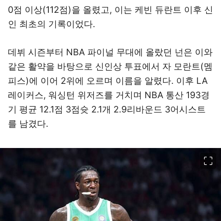
0점 이상(112점)을 올렸고, 이는 케빈 듀란트 이후 신
인 최초의 기록이었다.
데뷔 시즌부터 NBA 파이널 무대에 올랐던 넌은 이와
같은 활약을 바탕으로 신인상 투표에서 자 모란트(멤
피스)에 이어 2위에 오르며 이름을 알렸다. 이후 LA
레이커스, 워싱턴 위저즈를 거치며 NBA 통산 193경
기 평균 12.1점 3점슛 2.1개 2.9리바운드 3어시스트
를 남겼다.
이미지 크게 보기