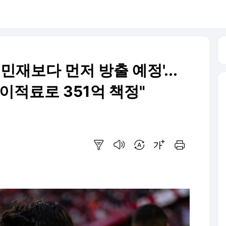
민재보다 먼저 방출 예정'...
이적료로 351억 책정"
요약보기
음성으로 듣기
번역 설정
글씨크기 조절하기
인쇄하기