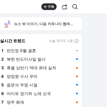
공유하기
검색
구독
뉴스 밖 이야기, 다음 커뮤니티 웹에서 보기
실시간 트렌드
오늘 10:53 기준
툴팁보기
1
반민정 9월 결혼
,유지
2
북한 탄도미사일 발사
,하락
3
휴젤 상반기 역대 최대 실적
,상승
4
양정원 수사 무마
,신규
5
음문석 무명 시절
,하락
6
아이유 장기하 노래 선곡
,하락
7
양주 화재
,신규