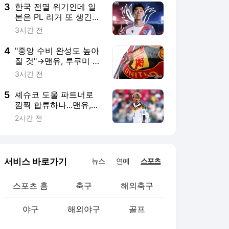
토"
3
한국 전멸 위기인데 일
본은 PL 리거 또 생긴
다...토미야스, 아스널서
3시간 전
쫓겨난 지 1년 만에 팰리
스행 임박
4
"중앙 수비 완성도 높아
질 것"→맨유, 루쿠미 영
입설 급부상 "선수도 프
3시간 전
리미어리그 이적 선호"
5
셰슈코 도울 파트너로
깜짝 합류하나...맨유,
'獨 국대' 볼테마데 눈독
2시간 전
"다양한 공격 옵션 될
것"
서비스 바로가기
뉴스
연예
스포츠
스포츠 홈
축구
해외축구
야구
해외야구
골프