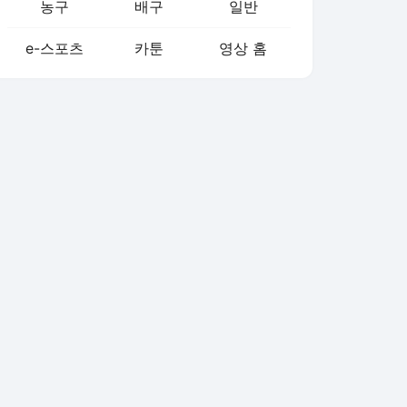
농구
배구
일반
e-스포츠
카툰
영상 홈