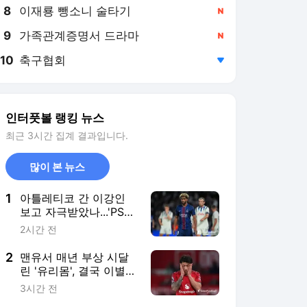
8
이재룡 뺑소니 술타기
,신규
9
가족관계증명서 드라마
,신규
10
축구협회
,하락
인터풋볼 랭킹 뉴스
최근 3시간 집계 결과입니다.
많이 본 뉴스
1
아틀레티코 간 이강인
보고 자극받았나...'PSG
초신성' 음바예도 이적
2시간 전
원한다 "리버풀행 선호"
2
맨유서 매년 부상 시달
린 '유리몸', 결국 이별
수순 밟나..."리산드로,
3시간 전
바르사 관심 속 이적 검