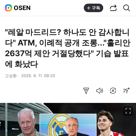
공유하기
통합검색
OSEN
구독
"레알 마드리드? 하나도 안 감사합니
다" ATM, 이례적 공개 조롱..."훌리안
2637억 제안 거절당했다" 기습 발표
에 화났다
고성환
2026. 6. 11. 09:33
요약보기
음성으로 듣기
번역 설정
글씨크기 조절하기
이미지 크게 보기