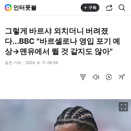
공유하기
통합검색
인터풋볼
구독
그렇게 바르샤 외치더니 버려졌
다...BBC "바르셀로나 영입 포기 예
상→맨유에서 뛸 것 같지도 않아"
송건 기자
2026. 6. 11. 06:58
요약보기
음성으로 듣기
번역 설정
글씨크기 조절하기
이미지 크게 보기