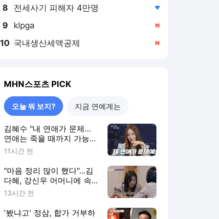
8
전세사기 피해자 4만명
,하락
9
klpga
,신규
10
국내생산세액공제
,신규
MHN스포츠
PICK
오늘 뭐 보지?
지금 연예계는
김혜수 "내 연애가 문제…
연애는 죽을 때까지 가능한
것" [MHN:픽]
11시간 전
"마음 정리 많이 했다"…김
다혜, 강신우 어머니에 속
마음 고백→오열('합숙맞선
13시간 전
2')
'봤냐고' 정삼, 합가 거부하