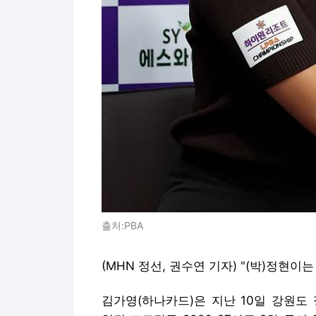
출처:PBA
(MHN 정선, 권수연 기자) "(박)정현이
김가영(하나카드)은 지난 10일 강원