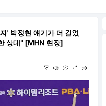
제자' 박정현 얘기가 더 길었
한 상대" [MHN 현장]
요약보기
음성으로 듣기
번역 설정
글씨크기 조절하기
인쇄하기