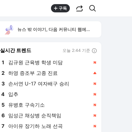
공유하기
검색
구독
뉴스 밖 이야기, 다음 커뮤니티 웹에서 보기
실시간 트렌드
오늘 2:44 기준
툴팁보기
1
김규원 근육병 학생 미담
,신규
2
하영 증조부 고종 진료
,상승
3
손서연 U-17 여자배구 승리
,신규
4
입추
,신규
5
유병호 구속기소
,신규
6
임성근 채상병 순직책임
,신규
7
아이유 장기하 노래 선곡
,신규