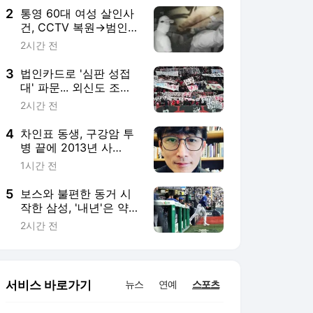
2
통영 60대 여성 살인사
건, CCTV 복원→범인
얼굴 '최초 공개' ('그것
2시간 전
이 알고 싶다')
3
법인카드로 '심판 성접
대' 파문... 외신도 조명
한 한국 축구의 민낯
2시간 전
4
차인표 동생, 구강암 투
병 끝에 2013년 사
망…"슬픔 느낄 여유도
1시간 전
없어"
5
보스와 불편한 동거 시
작한 삼성, '내년'은 약속
의 시간 될 수 있을까
2시간 전
서비스 바로가기
뉴스
연예
스포츠