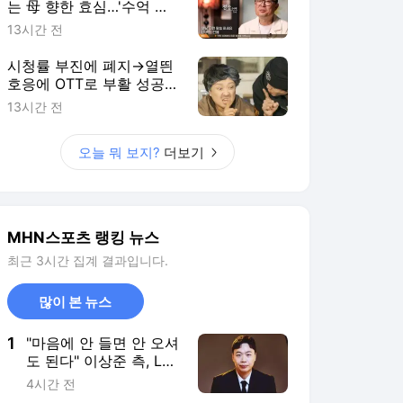
는 母 향한 효심…'수억 빚·
이혼·공황장애' 아픈사연
13시간 전
고백 (특종세상)
시청률 부진에 폐지→열띈
호응에 OTT로 부활 성공한
이 작품 정체 ('도라이버')
13시간 전
오늘 뭐 보지?
더보기
MHN스포츠 랭킹 뉴스
최근 3시간 집계 결과입니다.
많이 본 뉴스
1
"마음에 안 들면 안 오셔
도 된다" 이상준 측, LA
공연 논란→연출 PD까
4시간 전
지 '합세' [종합]