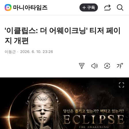
공유하기
통합검색
마니아타임즈
구독
'이클립스: 더 어웨이크닝' 티저 페이
지 개편
이동근
2026. 6. 10. 23:26
요약보기
음성으로 듣기
번역 설정
글씨크기 조절하기
이미지 크게 보기