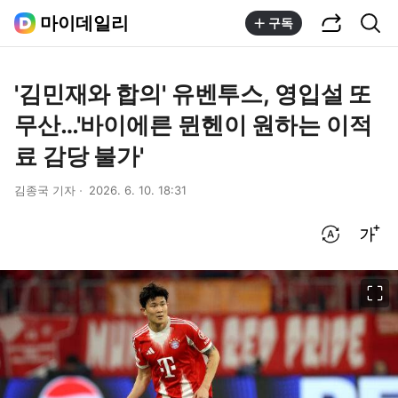
공유하기
통합검색
마이데일리
구독
'김민재와 합의' 유벤투스, 영입설 또
무산…'바이에른 뮌헨이 원하는 이적
료 감당 불가'
김종국 기자
2026. 6. 10. 18:31
번역 설정
글씨크기 조절하기
이미지 크게 보기