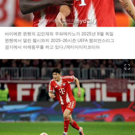
바이에른 뮌헨의 김민재와 우파메카노가 2025년 9월 독일
뮌헨에서 열린 첼시와의 2025-26시즌 UEFA 챔피언스리그
경기에서 어깨동무를 하고 있다./게티이미지코리아
이미지 크게 보기