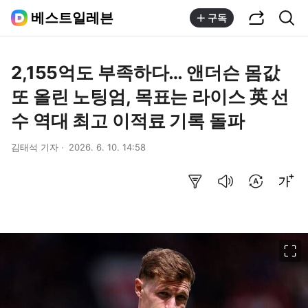
공유하기
통합검색
베스트일레븐
구독
2,155억도 부족하다… 앤더슨 몸값
또 올린 노팅엄, 목표는 라이스 英 선
수 역대 최고 이적료 기록 돌파
김태석 기자
2026. 6. 10. 14:58
요약보기
음성으로 듣기
번역 설정
글씨크기 조절하기
이미지 크게 보기