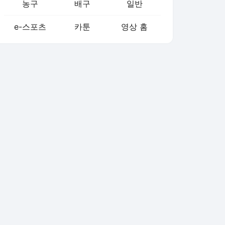
농구
배구
일반
e-스포츠
카툰
영상 홈