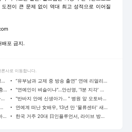
 도전이 큰 문제 없이 역대 최고 성적으로 이어질
com
 재배포 금지.
언론사로 이동합니다.
정경호 "결혼 날짜? 쓸데없는 소리"...수영과 전격 결별 복선이었나 [SC이슈]
“유부남과 교제 중 방송 출연” 연애 리얼리티 출연자 불륜 의혹 폭로글 확산
제니, 치아에 다이아 박았는데···누리꾼 “충치인 줄” 뜻밖의 갑론을박
"연예인이 벼슬이냐"…안선영, '1분 지각' 입실거부에 업체 저격했다 '역풍'
"오빠 화마 참변→언니 사망→母치매" '사랑과전쟁' 국민악녀의 가슴 아픈 가족사(특종세상)
"반바지 안에 신생아가… " 병원 앞 오토바이에서 출산
튜버' 배인규 대표, 숨진채 발견..이혼→마약 투약 혐의후 우울증 앓아
연예계 떠난 女배우, 13년 만 '물류센터' 새벽 알바 포착 "지옥 같았다"
정재용 "'불화설' 김창열에 전화해라" 이하늘 제안에 단호한 거절
한국 거주 20대 日인플루언서, 라이브 방송 도중 사망..시청자들 목격 '충격'