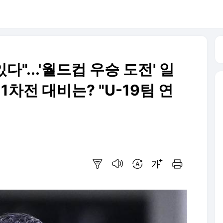
다"...'월드컵 우승 도전' 일
1차전 대비는? "U-19팀 연
요약보기
음성으로 듣기
번역 설정
글씨크기 조절하기
인쇄하기