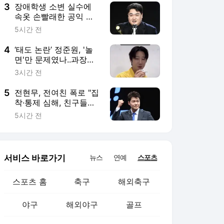
3
장애학생 소변 실수에
속옷 손빨래한 공익 개
그맨, 바로 김규원이었
5시간 전
다
4
‘태도 논란’ 정준원, '놀
면'만 문제였나..과장된
표정·몸짓으로 현장 '웃
3시간 전
음바다'
5
전현무, 전여친 폭로 "집
착·통제 심해, 친구들과
인연까지 끊어"(내가만
5시간 전
난사이코패스)
서비스 바로가기
뉴스
연예
스포츠
스포츠 홈
축구
해외축구
야구
해외야구
골프