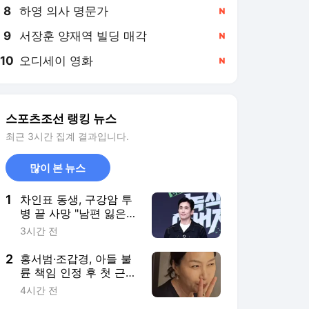
8
하영 의사 명문가
,신규
9
서장훈 양재역 빌딩 매각
,신규
10
오디세이 영화
,신규
스포츠조선 랭킹 뉴스
최근 3시간 집계 결과입니다.
많이 본 뉴스
1
차인표 동생, 구강암 투
병 끝 사망 "남편 잃은
제수씨 챙기느라 슬퍼할
3시간 전
겨를 없었다"(신애라이
프)
2
홍서범·조갑경, 아들 불
륜 책임 인정 후 첫 근황
‘포착’..밝은 미소
4시간 전