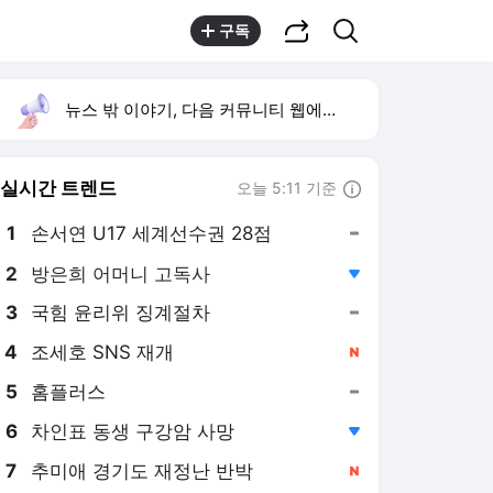
공유하기
검색
구독
뉴스 밖 이야기, 다음 커뮤니티 웹에서 보기
실시간 트렌드
오늘 5:11 기준
툴팁보기
1
손서연 U17 세계선수권 28점
,유지
2
방은희 어머니 고독사
,하락
3
국힘 윤리위 징계절차
,유지
4
조세호 SNS 재개
,신규
5
홈플러스
,유지
6
차인표 동생 구강암 사망
,하락
7
추미애 경기도 재정난 반박
,신규