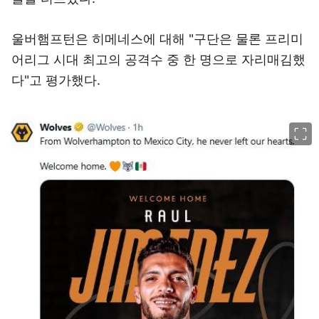
울버햄프턴은 히메네스에 대해 "구단은 물론 프리미
어리그 시대 최고의 공격수 중 한 명으로 자리매김했
다"고 평가했다.
이미지 크게 보기