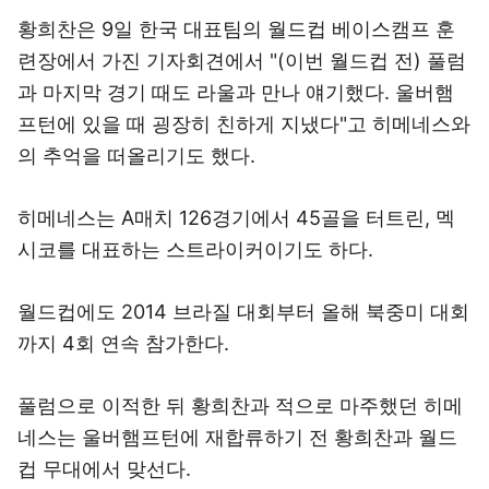
황희찬은 9일 한국 대표팀의 월드컵 베이스캠프 훈
련장에서 가진 기자회견에서 "(이번 월드컵 전) 풀럼
과 마지막 경기 때도 라울과 만나 얘기했다. 울버햄
프턴에 있을 때 굉장히 친하게 지냈다"고 히메네스와
의 추억을 떠올리기도 했다.
히메네스는 A매치 126경기에서 45골을 터트린, 멕
시코를 대표하는 스트라이커이기도 하다.
월드컵에도 2014 브라질 대회부터 올해 북중미 대회
까지 4회 연속 참가한다.
풀럼으로 이적한 뒤 황희찬과 적으로 마주했던 히메
네스는 울버햄프턴에 재합류하기 전 황희찬과 월드
컵 무대에서 맞선다.