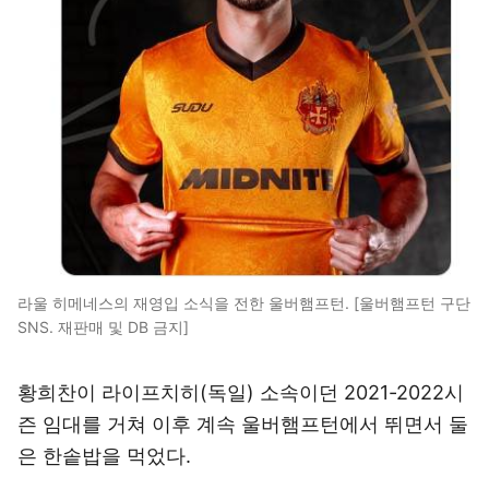
라울 히메네스의 재영입 소식을 전한 울버햄프턴. [울버햄프턴 구단
SNS. 재판매 및 DB 금지]
황희찬이 라이프치히(독일) 소속이던 2021-2022시
즌 임대를 거쳐 이후 계속 울버햄프턴에서 뛰면서 둘
은 한솥밥을 먹었다.