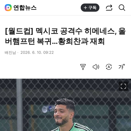
공유하기
통합검색
연합뉴스
구독
[월드컵] 멕시코 공격수 히메네스, 울
버햄프턴 복귀…황희찬과 재회
배진남
2026. 6. 10. 09:22
요약보기
음성으로 듣기
번역 설정
글씨크기 조절하기
이미지 크게 보기