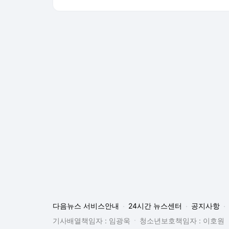
다음뉴스 서비스안내
24시간 뉴스센터
공지사항
기사배열책임자 : 임광욱
청소년보호책임자 : 이호원
뉴스 기사에 대한 저작권 및 법적 책임은 자료제공사 또는
© Daum Corp.