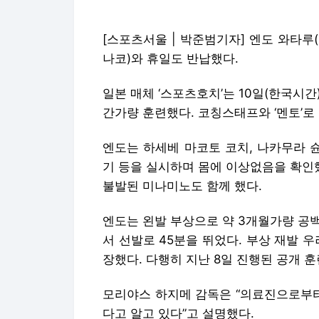
[스포츠서울 | 박준범기자] 엔도 와타루(
나코)와 휴일도 반납했다.
일본 매체 ‘스포츠호치’는 10일(한국시간
간가량 훈련했다. 코칭스태프와 ‘멘토’로
엔도는 하세베 마코토 코치, 나카무라 
기 등을 실시하며 몸에 이상없음을 확인했
불발된 미나미노도 함께 했다.
엔도는 왼발 부상으로 약 3개월가량 공
서 선발로 45분을 뛰었다. 부상 재발 우려
장했다. 다행히 지난 8일 진행된 공개 
모리야스 하지메 감독은 “의료진으로부터
다고 알고 있다”고 설명했다.