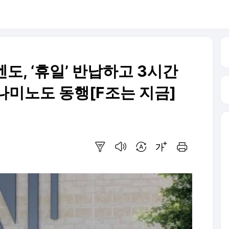
 엔도, ‘휴일’ 반납하고 3시간
나미노도 동행[F조는 지금]
요약보기
음성으로 듣기
번역 설정
글씨크기 조절하기
인쇄하기