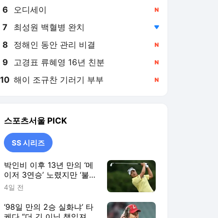
8
정해인 동안 관리 비결
,신규
9
고경표 류혜영 16년 친분
,신규
10
해이 조규찬 기러기 부부
,신규
스포츠서울
PICK
SS 시리즈
박인비 이후 13년 만의 ‘메
이저 3연승’ 노렸지만 ‘불
발’…유해란, AIG 여자오픈
4일 전
공동 6위 [SS시선집중]
‘98일 만의 2승 실화냐’ 타
케다 “더 긴 이닝 책임져
야…후반기엔 기대에 보답
4일 전
하겠다” [SS시선집중]
‘연이틀 폭염 취소’ KIA, 꿀