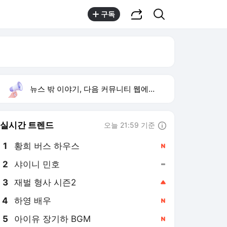
공유하기
검색
구독
뉴스 밖 이야기, 다음 커뮤니티 웹에서 보기
실시간 트렌드
오늘 21:59 기준
툴팁보기
1
황희 버스 하우스
,신규
2
샤이니 민호
,유지
3
재벌 형사 시즌2
,상승
4
하영 배우
,신규
5
아이유 장기하 BGM
,신규
6
오디세이
,신규
7
최성원 백혈병 완치
,하락