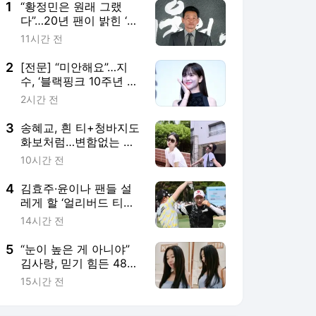
2
[전문] “미안해요”…지
수, ‘블랙핑크 10주년 논
란’ 직접 사과
2시간 전
3
송혜교, 흰 티+청바지도
화보처럼…변함없는 우
아美
10시간 전
4
김효주·윤이나 팬들 설
레게 할 ‘얼리버드 티
켓’으로 BMW 레이디스
14시간 전
챔피언십 붐업 ‘스타트’
5
“눈이 높은 게 아니야”
김사랑, 믿기 힘든 48세
미모…결혼 못 한 이유
15시간 전
밝혔다
서비스 바로가기
뉴스
연예
스포츠