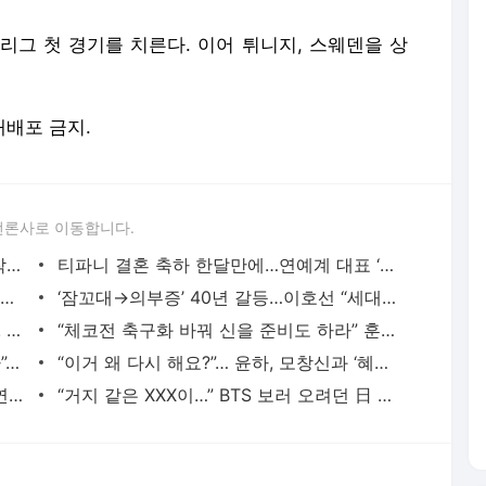
리그 첫 경기를 치른다. 이어 튀니지, 스웨덴을 상
 재배포 금지.
언론사로 이동합니다.
‘상간 소송’ 의혹 번진 ‘하트시그널5’…제작진 “방송 방향 신중 검토”
티파니 결혼 축하 한달만에…연예계 대표 ‘장수커플’ 정경호·최수영, 14년 마침표
“일 중독인 6살 연상 직장인 대표”… 서인영, 엔피 최지훈 대표와 가을 결혼·교회 스몰웨딩 발
‘잠꼬대→의부증’ 40년 갈등…이호선 “세대지옥, 딸 우울 심각”
‘서울가요대상’, 최종 시상자 라인업 공개! 권나라·류경수·아린·김재원 참석 [35th 서울가요
“체코전 축구화 바꿔 신을 준비도 하라” 훈련장이 뜬 ‘문어’ 이영표의 디테일한 조언 [SS사
[‘귀한 가족’]“너의 뒤엔 항상 우리가 있다”… 신지♥문원 결혼식, 유재석·김성주 총출동→
“이거 왜 다시 해요?”… 윤하, 모창신과 ‘혜성’ 리벤지 매치 극적 우승[‘히든싱어8’]
‘참교육’ 열풍 중심엔 김무열…드라마 출연자 화제성 정상
“거지 같은 XXX이…” BTS 보러 오려던 日 팬, 호텔 욕설 듣고 예약 취소당했다