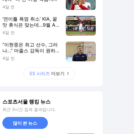
맛 휴식은 맞는데…9월 AG
생각하면 또 ‘찜찜’ [SS시선
4일 전
집중]
“이현중은 최고 선수, 그러
나…” 마줄스 감독이 원하
는 농구는 ‘따로’ 있다 [SS
4일 전
진천in]
SS 시리즈
더보기
스포츠서울 랭킹 뉴스
최근 3시간 집계 결과입니다.
많이 본 뉴스
1
“황정민은 원래 그랬
다”…20년 팬이 밝힌 ‘특
별한 호의’의 경계선
11시간 전