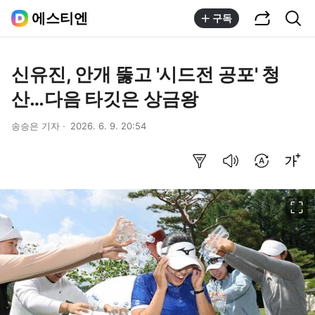
공유하기
통합검색
에스티엔
구독
신유진, 안개 뚫고 '시드전 공포' 청
산…다음 타깃은 상금왕
송승은 기자
2026. 6. 9. 20:54
요약보기
음성으로 듣기
번역 설정
글씨크기 조절하기
이미지 크게 보기