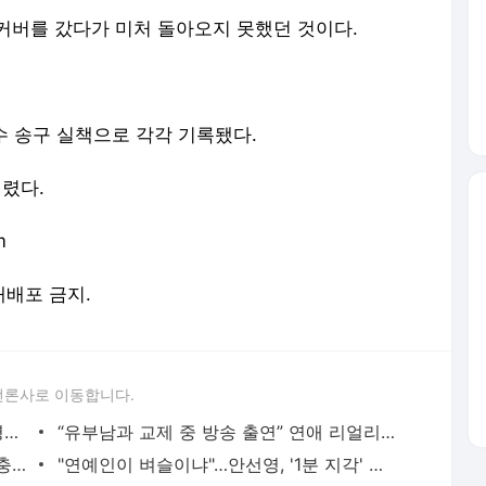
 커버를 갔다가 미처 돌아오지 못했던 것이다.
수 송구 실책으로 각각 기록됐다.
걸렸다.
m
 재배포 금지.
언론사로 이동합니다.
정경호 "결혼 날짜? 쓸데없는 소리"...수영과 전격 결별 복선이었나 [SC이슈]
“유부남과 교제 중 방송 출연” 연애 리얼리티 출연자 불륜 의혹 폭로글 확산
제니, 치아에 다이아 박았는데···누리꾼 “충치인 줄” 뜻밖의 갑론을박
"연예인이 벼슬이냐"…안선영, '1분 지각' 입실거부에 업체 저격했다 '역풍'