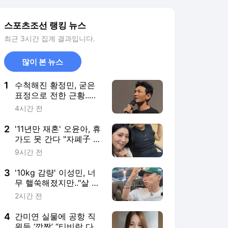
3
'10kg 감량' 이성민, 너
무 핼쑥해졌지만.."살 빠
지니 혈액 검사 결과 모
2시간 전
두 정상"
4
간미연 실물에 공항 직
원들 ‘깜짝’ “티비랑 다르
게 생겼네”
7시간 전
5
"눈 왜 저렇게 처졌어
요?" 여에스더, 예능 민
낯 출연 후 댓글에 충격
10시간 전
서비스 바로가기
뉴스
연예
스포츠
스포츠 홈
축구
해외축구
야구
해외야구
골프