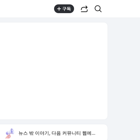
공유하기
검색
구독
뉴스 밖 이야기, 다음 커뮤니티 웹에서 보기
실시간 트렌드
오늘 8:39 기준
툴팁보기
1
고경표 나혼산 출연
,유지
3
허종식 시당위원장
,하락
4
재벌 형사 시즌2
,하락
5
강채연 단독 선두
,하락
6
샤이니 민호
,상승
7
isa 계좌란
,신규