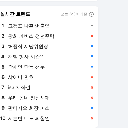
8
우리 동네 전성시대
,신규
9
판타지오 회장 피소
,하락
10
세븐틴 디노 피철인
,신규
스포츠조선 랭킹 뉴스
최근 3시간 집계 결과입니다.
많이 본 뉴스
1
수척해진 황정민, 굳은
표정으로 전한 근황..영
화 ‘호프’ 홍보는 멈추지
4시간 전
않는다
2
'11년만 재혼' 오윤아, 휴
가도 못 간다 "자폐子 취
업 1년 차라 연차 없어"
9시간 전