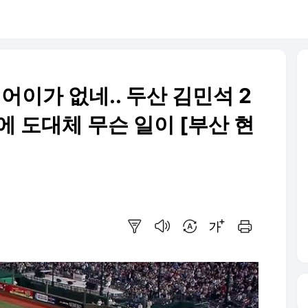
 어이가 없네.. 두산 김민석 2
에 도대체 무슨 일이 [부산 현
요약보기
음성으로 듣기
번역 설정
글씨크기 조절하기
인쇄하기