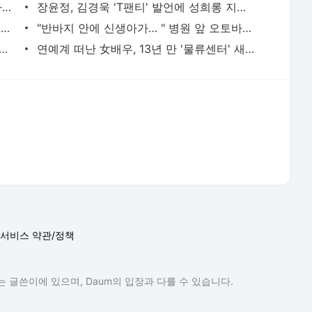
"오빠 화마 참변→언니 사망→母치매" '사랑과전쟁' 국민악녀의 가슴 아픈 가족사(특종세상)
장윤정, 김경욱 'T팬티' 발언에 성희롱 지적 "묻지도 않았는데, 조심하라"
'꽝'인 줄 알고 버린 복권, 알고 보니 16억원 당첨
"반바지 안에 신생아가… " 병원 앞 오토바이에서 출산
튜버' 배인규 대표, 숨진채 발견..이혼→마약 투약 혐의후 우울증 앓아
연예계 떠난 女배우, 13년 만 '물류센터' 새벽 알바 포착 "지옥 같았다"
서비스 약관/정책
 글쓴이에 있으며, Daum의 입장과 다를 수 있습니다.