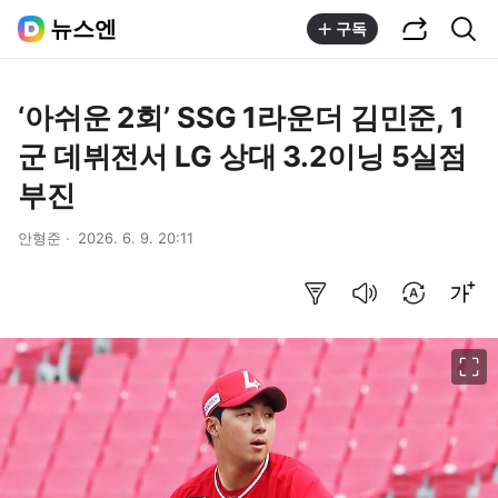
공유하기
통합검색
뉴스엔
구독
‘아쉬운 2회’ SSG 1라운더 김민준, 1
군 데뷔전서 LG 상대 3.2이닝 5실점
부진
안형준
2026. 6. 9. 20:11
요약보기
음성으로 듣기
번역 설정
글씨크기 조절하기
이미지 크게 보기