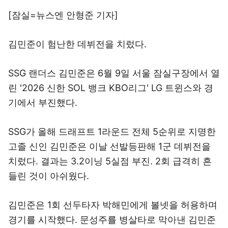
[잠실=뉴스엔 안형준 기자]
김민준이 험난한 데뷔전을 치렀다.
SSG 랜더스 김민준은 6월 9일 서울 잠실구장에서 열
린 '2026 신한 SOL 뱅크 KBO리그' LG 트윈스와 경
기에서 부진했다.
SSG가 올해 드래프트 1라운드 전체 5순위로 지명한
고졸 신인 김민준은 이날 선발등판해 1군 데뷔전을
치렀다. 결과는 3.2이닝 5실점 부진. 2회 급격히 흔
들린 것이 아쉬웠다.
김민준은 1회 선두타자 박해민에게 볼넷을 허용하며
경기를 시작했다. 문성주를 병살타로 막아낸 김민준