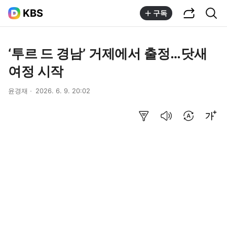
공유하기
통합검색
KBS
구독
‘투르 드 경남’ 거제에서 출정…닷새
여정 시작
윤경재
2026. 6. 9. 20:02
요약보기
음성으로 듣기
번역 설정
글씨크기 조절하기