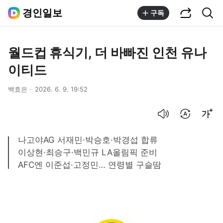
공유하기
통합검색
경인일보
구독
월드컵 휴식기, 더 바빠진 인천 유나
이티드
백효은
2026. 6. 9. 19:52
음성으로 듣기
번역 설정
글씨크기 조절하기
나고야AG 서재민·박승호·박경섭 합류
이상현·최승구·백민규 LA올림픽 준비
AFC엔 이준섭·고정민… 연령별 구슬땀