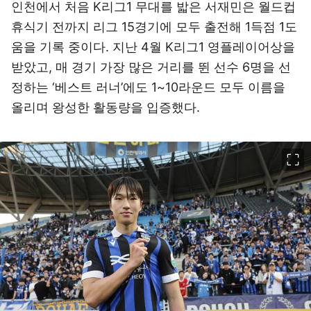
인천에서 처음 K리그1 무대를 밟은 서재민은 월드컵
휴식기 전까지 리그 15경기에 모두 출전해 1득점 1도
움을 기록 중이다. 지난 4월 K리그1 영플레이어상을
받았고, 매 경기 가장 많은 거리를 뛴 선수 6명을 선
정하는 ‘베스트 러너’에도 1~10라운드 모두 이름을
올리며 왕성한 활동량을 입증했다.
이미지 크게 보기