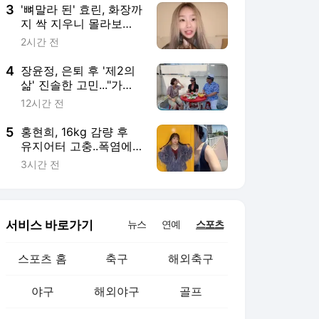
3
'뼈말라 된' 효린, 화장까
지 싹 지우니 몰라보겠
네..딴 사람인 줄 [핫피
2시간 전
플]
4
장윤정, 은퇴 후 '제2의
삶' 진솔한 고민..."가수
그만두면 뭘로 살까"
12시간 전
('장공장장윤정')
5
홍현희, 16kg 감량 후
유지어터 고충..폭염에
도 못 쉰다
3시간 전
서비스 바로가기
뉴스
연예
스포츠
스포츠 홈
축구
해외축구
야구
해외야구
골프