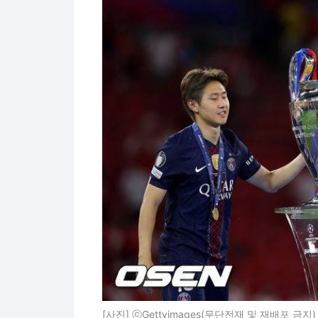
[사진] ⓒGettyimages(무단전재 및 재배포 금지)