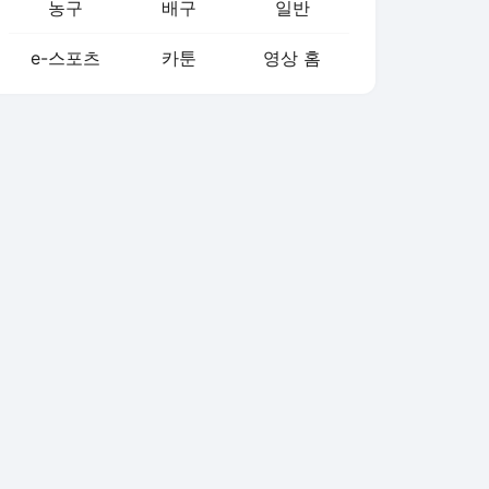
농구
배구
일반
e-스포츠
카툰
영상 홈