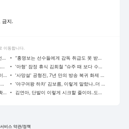
포 금지.
로 이동합니다.
신동엽, 대학로 비하발언 사과..“부족한 언행, 현장 노고 배려 못했다” [전문]
“홍명보는 선수들에게 감독 취급도 못 받았구만…” 축구팬들이 충격받은 이유…남아공전 하
품절녀 된 '미달이' 김성은, 못 알아볼 뻔..우아함 물씬 "생일 축하해"
'아형' 잠정 휴식 김희철 "슈주 때 보다 수입 많다"…복귀 기대UP [핫피플]
"1년간 고민" 김빈우, 결국 韓 떠나 발리 이민…논란 속 새출발
'사망설' 공형진, 7년 만의 방송 복귀 화제 "1억 시계, 10개 팔아버텼다" [핫피플]
[단독] '상위 0.5%' 고지용 子 승재, 전처 허양임이 키운다…극비 이혼 2년 만 고백 (종합)
‘야구여왕 하차’ 김보름, 이렇게 말랐나..더 야위어진 근황 ‘걱정’
"좋은 아빠 되고싶다"던 손흥민, 결혼설 확산..왼손 약지 '970만원 웨딩링' 포착[핫피플]
김연아, 단발이 이렇게 시크할 줄이야..도발적 눈빛까지
서비스 약관/정책