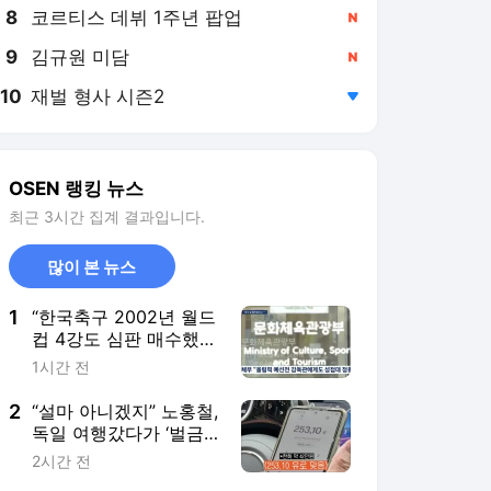
8
코르티스 데뷔 1주년 팝업
,신규
9
김규원 미담
,신규
10
재벌 형사 시즌2
,하락
OSEN 랭킹 뉴스
최근 3시간 집계 결과입니다.
많이 본 뉴스
1
“한국축구 2002년 월드
컵 4강도 심판 매수했
나?” 성접대 스캔들에
1시간 전
日언론도 발끈…국제망
신 비화되나
2
“설마 아니겠지” 노홍철,
독일 여행갔다가 ‘벌금
23만+택시비 42만원’
2시간 전
탈탈