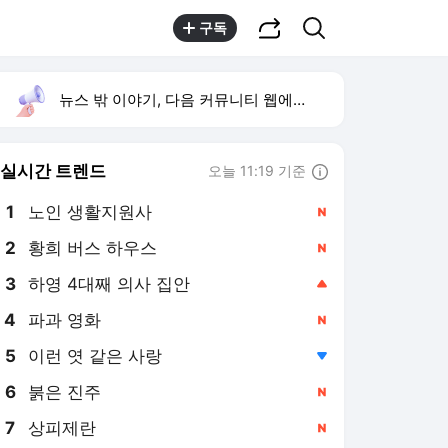
공유하기
검색
구독
뉴스 밖 이야기, 다음 커뮤니티 웹에서 보기
실시간 트렌드
오늘 11:19 기준
툴팁보기
1
노인 생활지원사
,신규
2
황희 버스 하우스
,신규
3
하영 4대째 의사 집안
,상승
4
파과 영화
,신규
5
이런 엿 같은 사랑
,하락
6
붉은 진주
,신규
7
상피제란
,신규