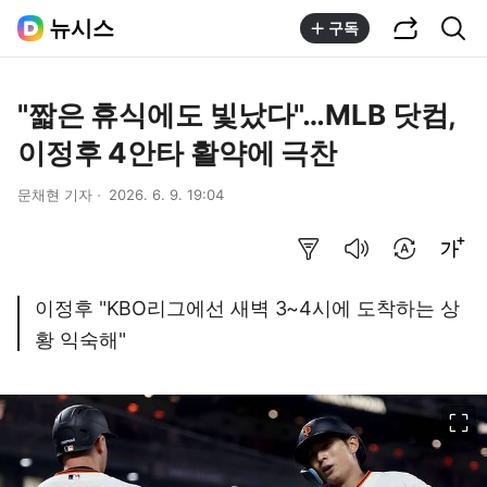
공유하기
통합검색
뉴시스
구독
"짧은 휴식에도 빛났다"…MLB 닷컴,
이정후 4안타 활약에 극찬
문채현 기자
2026. 6. 9. 19:04
요약보기
음성으로 듣기
번역 설정
글씨크기 조절하기
이정후 "KBO리그에선 새벽 3~4시에 도착하는 상
황 익숙해"
이미지 크게 보기