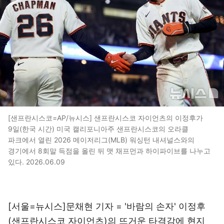
[샌프란시스코=AP/뉴시스] 샌프란시스코 자이언츠의 이정후가
9일(한국 시간) 미국 캘리포니아주 샌프란시스코의 오라클
파크에서 열린 2026 메이저리그(MLB) 워싱턴 내셔널스와의
경기에서 8회말 득점을 올린 뒤 맷 채프먼과 하이파이브를 나누고
있다. 2026.06.09
[서울=뉴시스]문채현 기자 = '바람의 손자' 이정후
(샌프란시스코 자이언츠)의 뜨거운 타격감에 현지