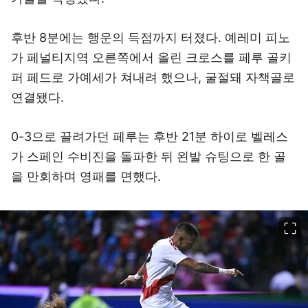
후반 8분에는 행운의 득점까지 터졌다. 예레미 피노
가 페널티지역 오른쪽에서 올린 크로스를 페루 골키
퍼 페드로 가예세가 쳐내려 했으나, 굴절돼 자책골로
연결됐다.
0-3으로 끌려가던 페루는 후반 21분 하이로 벨레스
가 스페인 수비진을 돌파한 뒤 왼발 슈팅으로 한 골
을 만회하며 영패를 면했다.
이미지 크게 보기