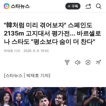
공유하기
통합검색
스타뉴스
구독
"韓처럼 미리 겪어보자" 스페인도
2135m 고지대서 평가전... 바르셀로
나 스타도 "평소보다 숨이 더 찬다"
박재호 기자
2026. 6. 9. 19:02
요약보기
음성으로 듣기
번역 설정
글씨크기 조절하기
[스타뉴스 | 박재호 기자]
이미지 크게 보기