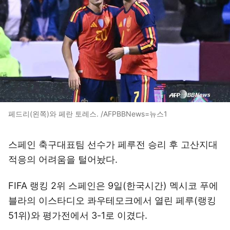
페드리(왼쪽)와 페란 토레스. /AFPBBNews=뉴스1
스페인 축구대표팀 선수가 페루전 승리 후 고산지대
적응의 어려움을 털어놨다.
FIFA 랭킹 2위 스페인은 9일(한국시간) 멕시코 푸에
블라의 이스타디오 콰우테모크에서 열린 페루(랭킹
51위)와 평가전에서 3-1로 이겼다.