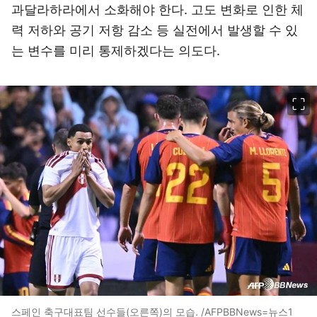
과달라하라에서 소화해야 한다. 고도 변화로 인한 체
력 저하와 공기 저항 감소 등 실전에서 발생할 수 있
는 변수를 미리 통제하겠다는 의도다.
이미지 크게 보기
스페인 축구대표팀 선수들(오른쪽)의 모습. /AFPBBNews=뉴스1