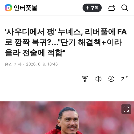
공유하기
통합검색
인터풋볼
구독
'사우디에서 팽' 누녜스, 리버풀에 FA
로 깜짝 복귀?..."단기 해결책+이라
올라 전술에 적합"
송건 기자
2026. 6. 9. 18:46
요약보기
음성으로 듣기
번역 설정
글씨크기 조절하기
이미지 크게 보기