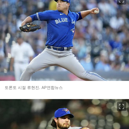
토론토 시절 류현진. AP연합뉴스
이미지 크게 보기