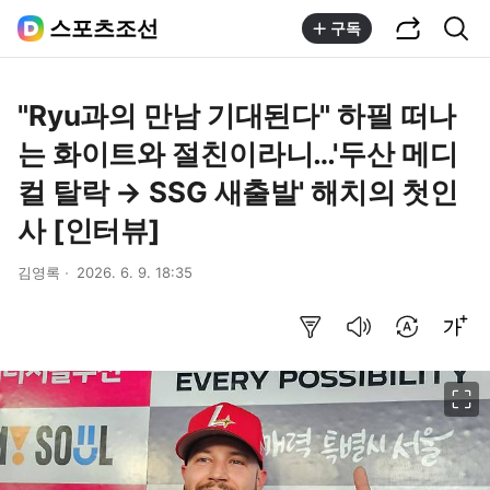
공유하기
통합검색
스포츠조선
구독
"Ryu과의 만남 기대된다" 하필 떠나
는 화이트와 절친이라니…'두산 메디
컬 탈락 → SSG 새출발' 해치의 첫인
사 [인터뷰]
김영록
2026. 6. 9. 18:35
요약보기
음성으로 듣기
번역 설정
글씨크기 조절하기
이미지 크게 보기