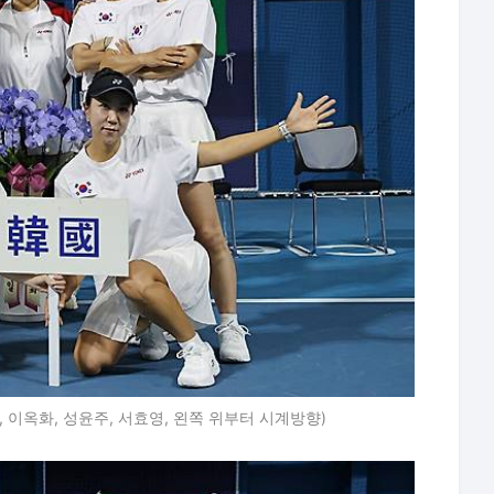
, 이옥화, 성윤주, 서효영, 왼쪽 위부터 시계방향)