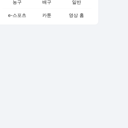
농구
배구
일반
e-스포츠
카툰
영상 홈