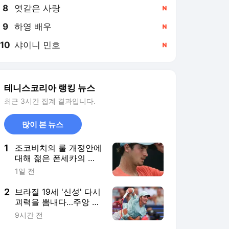
8
엿같은 사랑
,신규
9
하영 배우
,신규
10
샤이니 민호
,신규
테니스코리아 랭킹 뉴스
최근 3시간 집계 결과입니다.
많이 본 뉴스
1
조코비치의 룰 개정안에
대해 젊은 폰세카의 반
응 "나이가 들어서 체력
1일 전
에 문제가 있어서 그런
제안을 한 게 아닐까?"
2
브라질 19세 '신성' 다시
괴력을 뽐내다…주앙 폰
세카, 치치파스에 이어
9시간 전
루드까지 제압