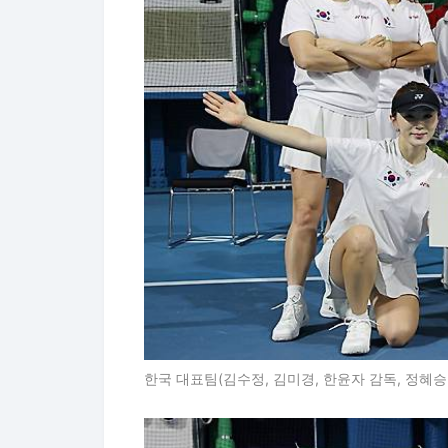
한국 대표팀(김수정, 김미경, 한윤자 감독, 정혜승