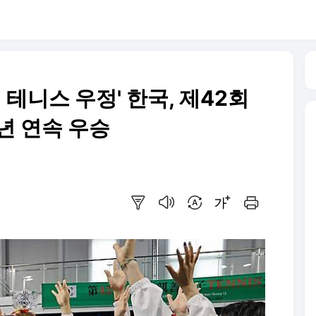
 테니스 우정' 한국, 제42회
년 연속 우승
요약보기
음성으로 듣기
번역 설정
글씨크기 조절하기
인쇄하기