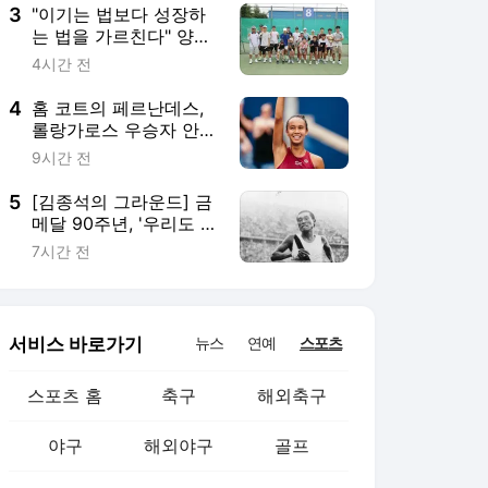
3
"이기는 법보다 성장하
는 법을 가르친다" 양주
나정웅TA가 만드는 선
4시간 전
수 중심 테니스
4
홈 코트의 페르난데스,
롤랑가로스 우승자 안드
레예바 완파하며 1년 만
9시간 전
에 'Top 10' 상대 승리
5
[김종석의 그라운드] 금
메달 90주년, '우리도 할
수 있다' 보여준 손기정
7시간 전
선생…그 정신은 여전히
달린다
서비스 바로가기
뉴스
연예
스포츠
스포츠 홈
축구
해외축구
야구
해외야구
골프