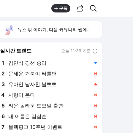
공유하기
검색
구독
뉴스 밖 이야기, 다음 커뮤니티 웹에서 보기
실시간 트렌드
오늘 11:39 기준
툴팁보기
1
김민석 경선 승리
,하락
2
문세윤 거북이 터틀맨
,신규
3
유아인 남사친 볼뽀뽀
,상승
4
사랑이 온다
,신규
5
려운 놀라운 토요일 출연
,신규
6
내 이름은 김삼순
,신규
7
블랙핑크 10주년 이벤트
,신규