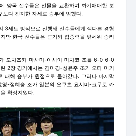
에 양국 선수들은 선물을 교환하며 화기애애한 분
구보다 진지한 자세로 승부에 임했다.
리 3세트 방식으로 진행돼 선수들에게 색다른 경험
였지만 한국 선수들은 끈기와 집중력을 앞세워 승리
 모치즈키 마사미-이시이 미치코 조를 6-0 6-0
열린 2장 경기에서는 김미경-성윤주 조가 오타 미키
으로 패해 승부가 원점으로 돌아갔다. 그러나 마지막
효영-정혜승 조가 일본의 오쿠츠 요시미-코무로 카
승을 확정지었다.