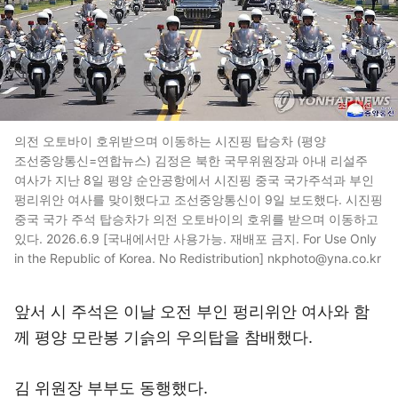
의전 오토바이 호위받으며 이동하는 시진핑 탑승차 (평양
조선중앙통신=연합뉴스) 김정은 북한 국무위원장과 아내 리설주
여사가 지난 8일 평양 순안공항에서 시진핑 중국 국가주석과 부인
펑리위안 여사를 맞이했다고 조선중앙통신이 9일 보도했다. 시진핑
중국 국가 주석 탑승차가 의전 오토바이의 호위를 받으며 이동하고
있다. 2026.6.9 [국내에서만 사용가능. 재배포 금지. For Use Only
in the Republic of Korea. No Redistribution] nkphoto@yna.co.kr
앞서 시 주석은 이날 오전 부인 펑리위안 여사와 함
께 평양 모란봉 기슭의 우의탑을 참배했다.
김 위원장 부부도 동행했다.