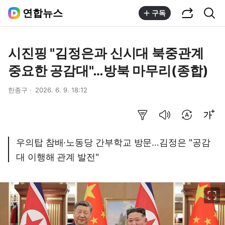
공유하기
통합검색
연합뉴스
구독
시진핑 "김정은과 신시대 북중관계
중요한 공감대"…방북 마무리(종합)
한종구
2026. 6. 9. 18:12
요약보기
음성으로 듣기
번역 설정
글씨크기 조절하기
우의탑 참배·노동당 간부학교 방문…김정은 "공감
대 이행해 관계 발전"
이미지 크게 보기