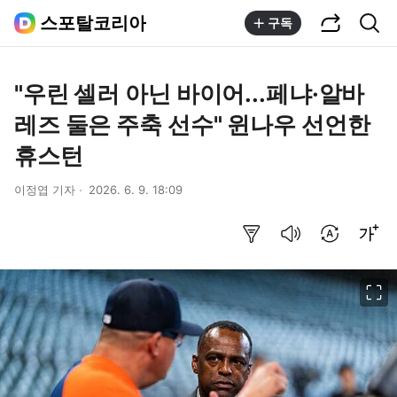
공유하기
통합검색
스포탈코리아
구독
"우린 셀러 아닌 바이어...페냐·알바
레즈 둘은 주축 선수" 윈나우 선언한
휴스턴
이정엽 기자
2026. 6. 9. 18:09
요약보기
음성으로 듣기
번역 설정
글씨크기 조절하기
이미지 크게 보기