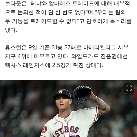
브라운은 "페냐와 알바레즈 트레이드에 대해 내부적
으로 논의한 적이 단 한 번도 없다"며 "우리는 팀의
두 기둥을 트레이드할 수 없다"고 단호하게 목소리를
냈다.
휴스턴은 9일 기준 31승 37패로 아메리칸리그 서부
지구 4위에 머무르고 있다. 와일드카드 진출권에선
텍사스 레인저스에 2.5경기 뒤진 상태다.
이미지 크게 보기