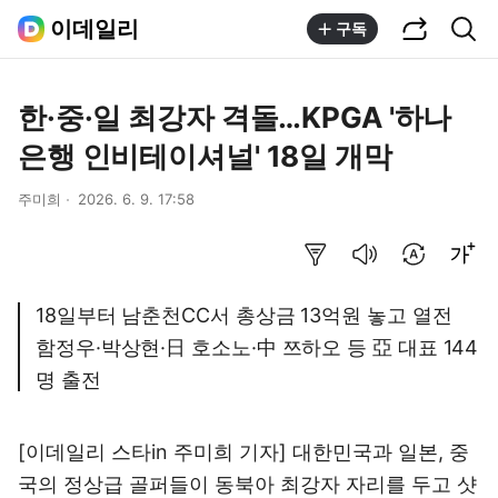
공유하기
통합검색
이데일리
구독
한·중·일 최강자 격돌…KPGA '하나
은행 인비테이셔널' 18일 개막
주미희
2026. 6. 9. 17:58
요약보기
음성으로 듣기
번역 설정
글씨크기 조절하기
18일부터 남춘천CC서 총상금 13억원 놓고 열전
함정우·박상현·日 호소노·中 쯔하오 등 亞 대표 144
명 출전
[이데일리 스타in 주미희 기자] 대한민국과 일본, 중
국의 정상급 골퍼들이 동북아 최강자 자리를 두고 샷