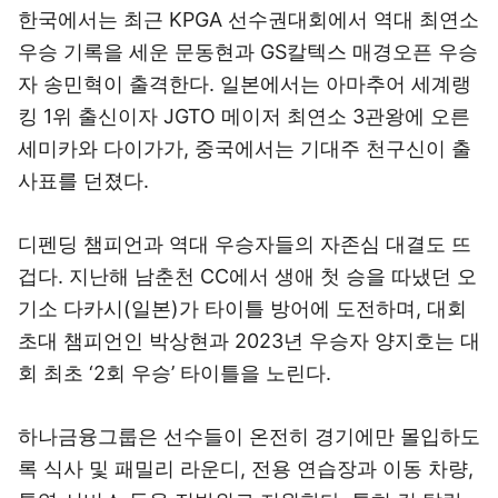
한국에서는 최근 KPGA 선수권대회에서 역대 최연소
우승 기록을 세운 문동현과 GS칼텍스 매경오픈 우승
자 송민혁이 출격한다. 일본에서는 아마추어 세계랭
킹 1위 출신이자 JGTO 메이저 최연소 3관왕에 오른
세미카와 다이가가, 중국에서는 기대주 천구신이 출
사표를 던졌다.
디펜딩 챔피언과 역대 우승자들의 자존심 대결도 뜨
겁다. 지난해 남춘천 CC에서 생애 첫 승을 따냈던 오
기소 다카시(일본)가 타이틀 방어에 도전하며, 대회
초대 챔피언인 박상현과 2023년 우승자 양지호는 대
회 최초 ‘2회 우승’ 타이틀을 노린다.
하나금융그룹은 선수들이 온전히 경기에만 몰입하도
록 식사 및 패밀리 라운디, 전용 연습장과 이동 차량,