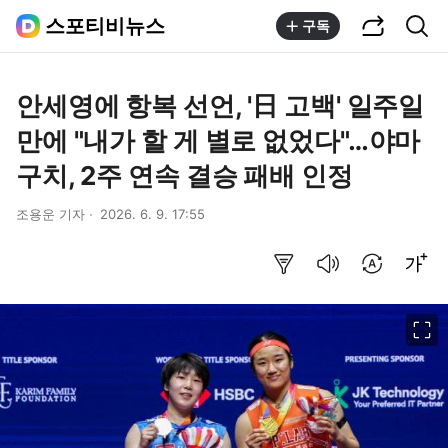
공유하기
통합검색
스포티비뉴스
구독
안세영에 항복 선언, '日 고백' 일주일
만에 "내가 할 게 별로 없었다"…야마
구치, 2주 연속 결승 패배 인정
조용운 기자
2026. 6. 9. 17:55
요약보기
음성으로 듣기
번역 설정
글씨크기 조절하기
이미지 크게 보기