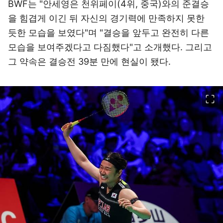
BWF는 "안세영은 천위페이(4위, 중국)와의 준결승
을 힘겹게 이긴 뒤 자신의 경기력에 만족하지 못한
듯한 모습을 보였다"며 "결승을 앞두고 완전히 다른
모습을 보여주겠다고 다짐했다"고 소개했다. 그리고
그 약속은 결승전 39분 만에 현실이 됐다.
이미지 크게 보기