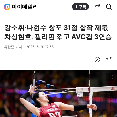
공유하기
통합검색
마이데일리
구독
강소휘·나현수 쌍포 31점 합작 제몫
차상현호, 필리핀 꺾고 AVC컵 3연승
류한준 기자
2026. 6. 9. 17:53
번역 설정
글씨크기 조절하기
이미지 크게 보기