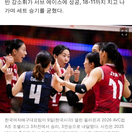
반 강소휘가 서브 에이스에 성공, 18-11까지 치고 나
가며 세트 승기를 굳혔다.
이미지 크게 보기
한국여자배구대표팀이 9일(한국시각) 열린 필리핀과 2026 AVC컵
A조 조별리그 3차전에서 승리, 3연승으로 내달렸다. 사진은 2025