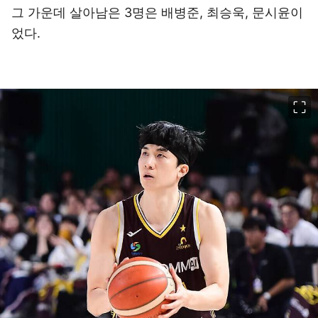
그 가운데 살아남은 3명은 배병준, 최승욱, 문시윤이
었다.
이미지 크게 보기