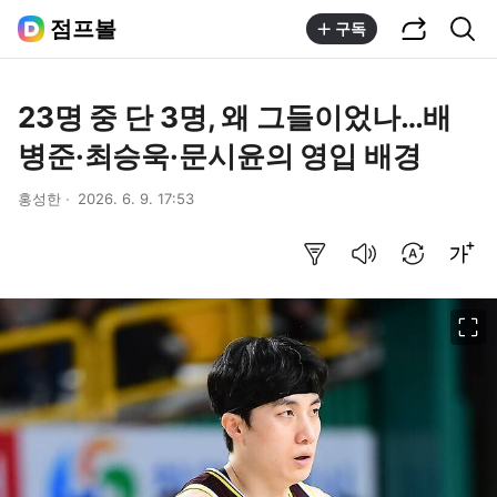
공유하기
통합검색
점프볼
구독
23명 중 단 3명, 왜 그들이었나…배
병준·최승욱·문시윤의 영입 배경
홍성한
2026. 6. 9. 17:53
요약보기
음성으로 듣기
번역 설정
글씨크기 조절하기
이미지 크게 보기