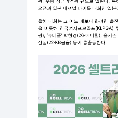
원, 우승 상금 4억원 규모로 열린다. 특
오픈과 일본 내셔널 타이틀 대회인 일본
올해 대회는 그 어느 때보다 화려한 출전 명
을 비롯해 한국여자프로골프(KLPGA) 
권), ‘큐티풀’ 박현경(26·메디힐), 올시
신실(22·KB금융) 등이 총출동한다.