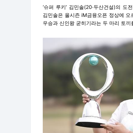
‘슈퍼 루키’ 김민솔(20·두산건설)의 
김민솔은 올시즌 iM금융오픈 정상에 오
우승과 신인왕 굳히기라는 두 마리 토끼