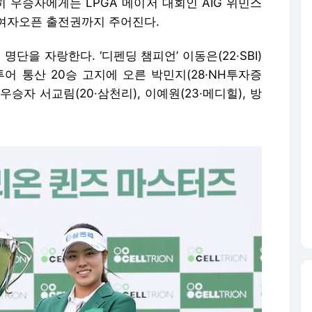
히 우승자에게는 LPGA 메이저 대회인 AIG 위민스
여자오픈 출전권까지 주어진다.
단을 자랑한다. ‘디펜딩 챔피언’ 이동은(22·SBI)
투어 통산 20승 고지에 오른 박민지(28·NH투자증
즌 우승자 서교림(20·삼천리), 이예원(23·메디힐), 방