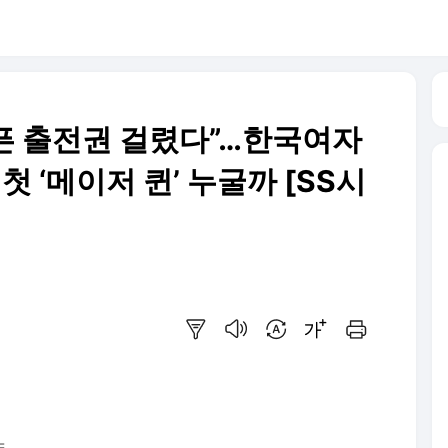
오픈 출전권 걸렸다”…한국여자
 첫 ‘메이저 퀸’ 누굴까 [SS시
요약보기
음성으로 듣기
번역 설정
글씨크기 조절하기
인쇄하기