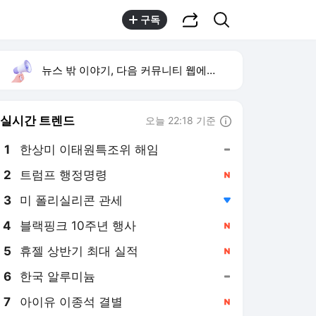
공유하기
검색
구독
뉴스 밖 이야기, 다음 커뮤니티 웹에서 보기
실시간 트렌드
오늘 22:18 기준
툴팁보기
1
한상미 이태원특조위 해임
,유지
2
트럼프 행정명령
,신규
3
미 폴리실리콘 관세
,하락
4
블랙핑크 10주년 행사
,신규
5
휴젤 상반기 최대 실적
,신규
6
한국 알루미늄
,유지
7
아이유 이종석 결별
,신규