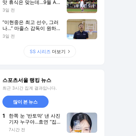
맛 휴식은 맞는데…9월 AG
생각하면 또 ‘찜찜’ [SS시선
3일 전
집중]
“이현중은 최고 선수, 그러
나…” 마줄스 감독이 원하
는 농구는 ‘따로’ 있다 [SS
3일 전
진천in]
SS 시리즈
더보기
스포츠서울 랭킹 뉴스
최근 3시간 집계 결과입니다.
많이 본 뉴스
1
한쪽 눈 ‘반토막’ 낸 사진
기자 누구야…효연 “집
주소 삽니다” 찾아갈 기
7시간 전
세