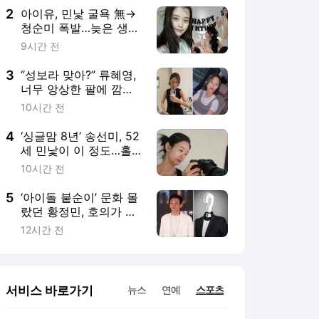
2
아이유, 민낯 굴욕 無→
청순미 폭발…늦은 생일
파티까지 일상 대방출
9시간 전
3
“성보라 맞아?” 류혜영,
너무 앙상한 팔에 깜
짝…“다이어트 한 적 없
10시간 전
어” 해명
4
‘싱글맘 8년’ 송선미, 52
세 민낯이 이 정도…홀
로 딸 키우며 ‘자기관리’
10시간 전
5
‘아이돌 붙순이’ 문화 몰
랐던 황정민, 호의가 올
가미 됐나…62번 전화
12시간 전
끝 “살려달라”
서비스 바로가기
뉴스
연예
스포츠