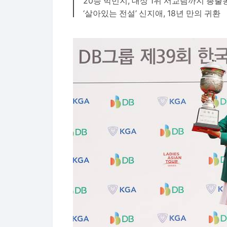
20승 박민지, 대상 1위 서교림까지 총출
‘살아있는 전설’ 신지애, 18년 만의 귀환