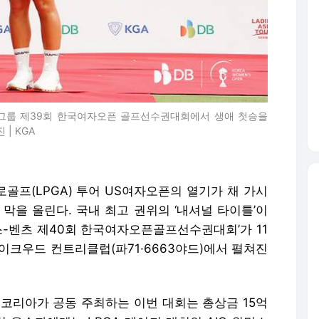
그룹 제39회 한국여자오픈 골프선수권대회에서 생애 첫승을
| KGA
로골프(LPGA) 투어 US여자오픈의 열기가 채 가시
막을 올린다. 국내 최고 권위의 ‘내셔널 타이틀’이
스-벤츠 제40회 한국여자오픈골프선수권대회’가 11
이크우드 컨트리클럽(파71·6663야드)에서 펼쳐진
 코리아가 공동 주최하는 이번 대회는 총상금 15억