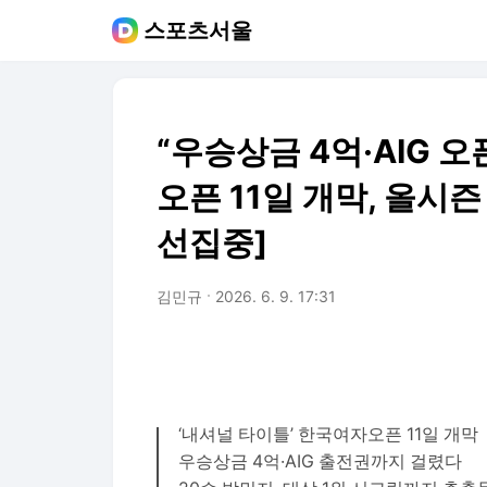
스포츠서울
“우승상금 4억·AIG 
오픈 11일 개막, 올시즌
선집중]
김민규
2026. 6. 9. 17:31
‘내셔널 타이틀’ 한국여자오픈 11일 개막
우승상금 4억·AIG 출전권까지 걸렸다