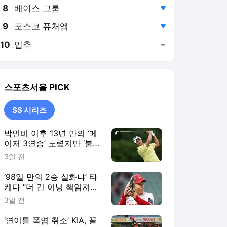
8
베이스 그룹
,하락
9
포스코 퓨처엠
,하락
10
입추
,유지
스포츠서울
PICK
SS 시리즈
박인비 이후 13년 만의 ‘메
이저 3연승’ 노렸지만 ‘불
발’…유해란, AIG 여자오픈
3일 전
공동 6위 [SS시선집중]
‘98일 만의 2승 실화냐’ 타
케다 “더 긴 이닝 책임져
야…후반기엔 기대에 보답
3일 전
하겠다” [SS시선집중]
‘연이틀 폭염 취소’ KIA, 꿀