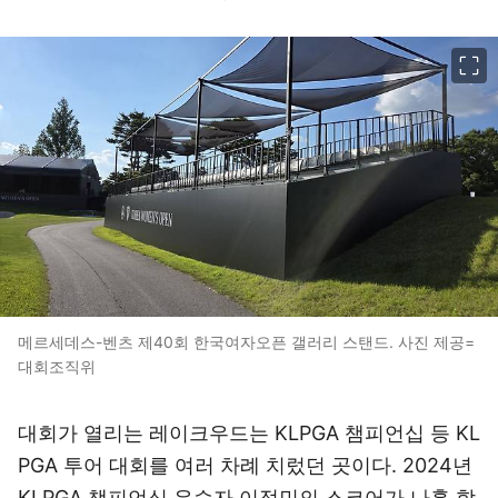
이미지 크게 보기
메르세데스-벤츠 제40회 한국여자오픈 갤러리 스탠드. 사진 제공=
대회조직위
대회가 열리는 레이크우드는 KLPGA 챔피언십 등 KL
PGA 투어 대회를 여러 차례 치렀던 곳이다. 2024년
KLPGA 챔피언십 우승자 이정민의 스코어가 나흘 합