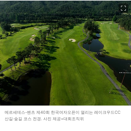
이미지 크게 보기
메르세데스-벤츠 제40회 한국여자오픈이 열리는 레이크우드CC
산길·숲길 코스 전경. 사진 제공=대회조직위