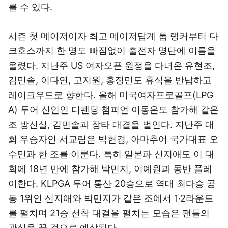
를 수 있다.
시즌 첫 메이저이자 최고 메이저답게 톱 랭커부터 다
크호스까지 한 명도 빠짐없이 출전자 명단에 이름을
올렸다. 지난주 US 여자오픈 원정을 다녀온 유현조,
김민솔, 이다연, 고지원, 홍정민도 휴식을 반납하고
레이크우드로 향한다. 올해 미국여자프로골프(LPG
A) 투어 신인인 디펜딩 챔피언 이동은도 참가해 같은
조 방신실, 김민솔과 장타 대결을 벌인다. 지난주 대
회 우승자인 서교림은 박현경, 아마추어 국가대표 오
수민과 한 조를 이룬다. 특히 일본파 신지애도 이 대
회에 18년 만에 참가해 박민지, 이예원과 동반 플레
이한다. KLPGA 투어 통산 20승으로 역대 최다승 공
동 1위인 신지애와 박민지가 같은 조에서 1·2라운드
를 펼치며 21승 선착 대결을 펼치는 모습은 팬들의
관심을 끌 것으로 예상된다.