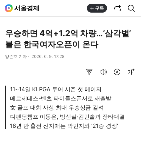
공유하기
통합검색
서울경제
구독
우승하면 4억+1.2억 차량…‘삼각별’
붙은 한국여자오픈이 온다
양준호 기자
2026. 6. 9. 17:28
요약보기
음성으로 듣기
번역 설정
글씨크기 조절하기
11~14일 KLPGA 투어 시즌 첫 메이저
메르세데스-벤츠 타이틀스폰서로 새출발
女 골프 대회 사상 최대 우승상금 걸려
디펜딩챔프 이동은, 방신실·김민솔과 장타대결
18년 만 출전 신지애는 박민지와 ‘21승 경쟁’