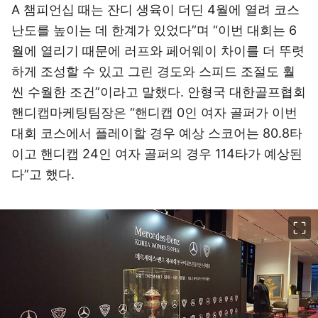
A 챔피언십 때는 잔디 생육이 더딘 4월에 열려 코스
난도를 높이는 데 한계가 있었다”며 “이번 대회는 6
월에 열리기 때문에 러프와 페어웨이 차이를 더 뚜렷
하게 조성할 수 있고 그린 경도와 스피드 조절도 훨
씬 수월한 조건”이라고 말했다. 안형국 대한골프협회
핸디캡마케팅팀장은 “핸디캡 0인 여자 골퍼가 이번
대회 코스에서 플레이할 경우 예상 스코어는 80.8타
이고 핸디캡 24인 여자 골퍼의 경우 114타가 예상된
다”고 했다.
이미지 크게 보기