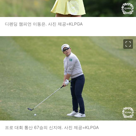
디펜딩 챔피언 이동은. 사진 제공=KLPGA
이미지 크게 보기
프로 대회 통산 67승의 신지애. 사진 제공=KLPGA