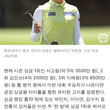
메르세데스-벤츠 코리아 브랜드 앰배서더인 박현경. 사진 제공
=KLPGA
현재 시즌 상금 1위인 서교림(약 5억 3500만 원), 2
위 김민선(4억 2000만 원), 3위 이예원(3억 8500만
원) 등 톱 랭커 중에서 이번 대회 우승자가 나온다면
곧장 상금왕 타이틀을 향한 유리한 고지를 점령한다.
상금 랭킹 톱10 밖에 있는 박민지, 이다연, 김수지 등
전통의 강자들은 이번 주 ‘한 방’에 상금 1위로 뛰어오