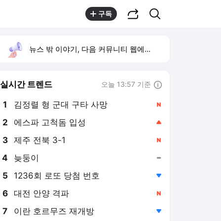
공유하기
검색
구독
뉴스 밖 이야기, 다음 커뮤니티 웹에서 보기
실시간 트렌드
오늘 13:57 기준
툴팁보기
1
김정렬 형 군대 구타 사망
,신규
2
에스파 고척돔 입성
,상승
3
제주 전북 3-1
,신규
4
늦둥이
,유지
5
1236회 로또 당첨 번호
,하락
6
대전 안양 격파
,신규
7
이란 호르무즈 재개방
,하락