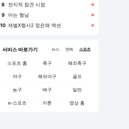
8
전지적 참견 시점
,신규
9
아는 형님
,신규
10
재벌X형사2 정은채 액션
,신규
서비스 바로가기
뉴스
연예
스포츠
스포츠 홈
축구
해외축구
야구
해외야구
골프
농구
배구
일반
e-스포츠
카툰
영상 홈