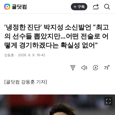
공유하기
통합검색
골닷컴
구독
‘냉정한 진단’ 박지성 소신발언 “최고
의 선수들 뽑았지만…어떤 전술로 어
떻게 경기하겠다는 확실성 없어”
강동훈
2026. 6. 9. 16:42
요약보기
음성으로 듣기
번역 설정
글씨크기 조절하기
[골닷컴 강동훈 기자]
이미지 크게 보기