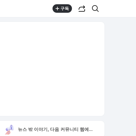
공유하기
검색
구독
뉴스 밖 이야기, 다음 커뮤니티 웹에서 보기
실시간 트렌드
오늘 15:59 기준
툴팁보기
1
이런 엿 같은 사랑
,유지
2
황희 폐버스 청년주택
,하락
3
구성환 옥상 식당 오픈
,신규
4
하영 배우
,신규
5
재벌 형사 시즌2
,상승