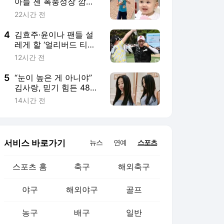
서비스 바로가기
뉴스
연예
스포츠
스포츠 홈
축구
해외축구
야구
해외야구
골프
농구
배구
일반
e-스포츠
카툰
영상 홈