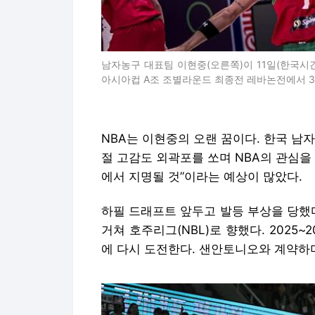
남자농구 대표팀 이현중(오른쪽)이 11일(한국시간
아시아컵 A조 조별라운드 최종전 레바논전에서 3점슛
NBA는 이현중의 오랜 꿈이다. 한국 남
절 고감도 외곽포를 쏘며 NBA의 관심을 
에서 지명될 것”이라는 예상이 많았다.
하필 드래프트 앞두고 발등 부상을 당했다
거쳐 호주리그(NBL)로 향했다. 2025~2
에 다시 도전한다. 샌안토니오와 계약하