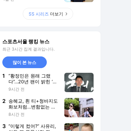
1
“황정민은 원래 그랬
다”…20년 팬이 밝힌 ‘특
별한 호의’의 경계선
9시간 전
2
송혜교, 흰 티+청바지도
화보처럼…변함없는 우
아美
8시간 전
3
“이렇게 컸어?” 사유리,
아들 젠 폭풍성장 깜짝
근황...‘5개 국어’ 천재
22시간 전
4
김효주·윤이나 팬들 설
레게 할 ‘얼리버드 티
켓’으로 BMW 레이디스
12시간 전
챔피언십 붐업 ‘스타트’
5
“눈이 높은 게 아니야”
김사랑, 믿기 힘든 48세
미모…결혼 못 한 이유
14시간 전
밝혔다