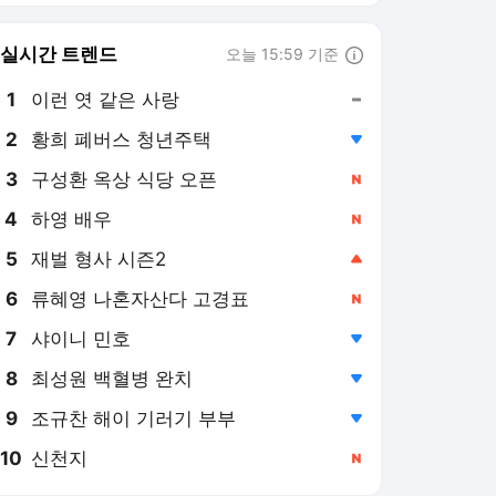
6
류혜영 나혼자산다 고경표
,신규
7
샤이니 민호
,하락
8
최성원 백혈병 완치
,하락
9
조규찬 해이 기러기 부부
,하락
10
신천지
,신규
스포츠서울
PICK
SS 시리즈
박인비 이후 13년 만의 ‘메
이저 3연승’ 노렸지만 ‘불
발’…유해란, AIG 여자오픈
4일 전
공동 6위 [SS시선집중]
‘98일 만의 2승 실화냐’ 타
케다 “더 긴 이닝 책임져