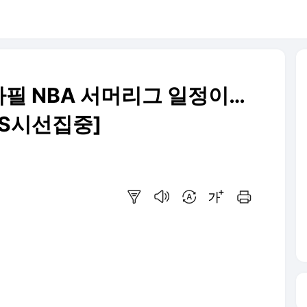
 하필 NBA 서머리그 일정이…
SS시선집중]
요약보기
음성으로 듣기
번역 설정
글씨크기 조절하기
인쇄하기