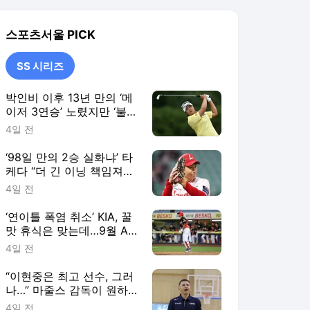
야…후반기엔 기대에 보답
4일 전
하겠다” [SS시선집중]
‘연이틀 폭염 취소’ KIA, 꿀
맛 휴식은 맞는데…9월 AG
생각하면 또 ‘찜찜’ [SS시선
4일 전
집중]
“이현중은 최고 선수, 그러
나…” 마줄스 감독이 원하
는 농구는 ‘따로’ 있다 [SS
4일 전
진천in]
SS 시리즈
더보기
스포츠서울 랭킹 뉴스
최근 3시간 집계 결과입니다.
많이 본 뉴스