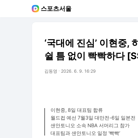
스포츠서울
‘국대에 진심’ 이현중,
쉴 틈 없이 빡빡하다 [
김동영
2026. 6. 9. 16:29
이현중, 8일 대표팀 합류
월드컵 예선 7월3일 대만전-6일 일본전
샌안토니오 소속 NBA 서머리그 참가
대표팀과 샌안토니오 일정 ‘빡빡’