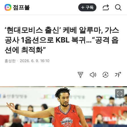
공유하기
통합검색
점프볼
구독
‘현대모비스 출신’ 케베 알루마, 가스
공사 1옵션으로 KBL 복귀…“공격 옵
션에 최적화”
홍성한
2026. 6. 9. 16:10
요약보기
음성으로 듣기
번역 설정
글씨크기 조절하기
이미지 크게 보기