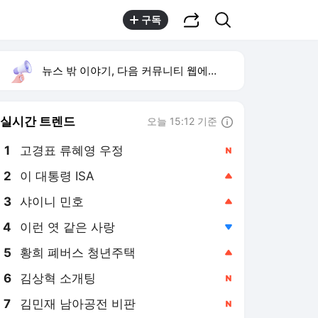
공유하기
검색
구독
뉴스 밖 이야기, 다음 커뮤니티 웹에서 보기
실시간 트렌드
오늘 15:12 기준
툴팁보기
1
고경표 류혜영 우정
,신규
2
이 대통령 ISA
,상승
3
샤이니 민호
,상승
4
이런 엿 같은 사랑
,하락
5
황희 폐버스 청년주택
,상승
6
김상혁 소개팅
,신규
7
김민재 남아공전 비판
,신규