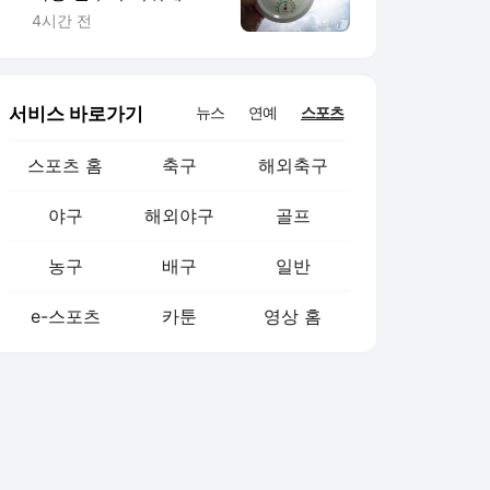
진…킥오프 1시간 연기
4시간 전
서비스 바로가기
뉴스
연예
스포츠
스포츠 홈
축구
해외축구
야구
해외야구
골프
농구
배구
일반
e-스포츠
카툰
영상 홈