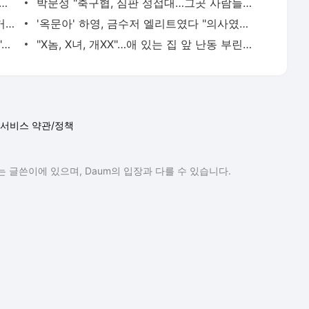
 절친이 전신 먹물 문신, 해외 도피 준비"…예비 신부 '혼란'
박문성 "축구협, 심판 성접대…그곳 사람들 얼마나 천박한지 보여준 것"
"핫팬츠·오프숄더도 되나?"…출근 복장 '거슬려' vs '괜찮아' 의견 분분
'옥문아' 하영, 금수저 엘리트였다 "의사였던 증조부께서 고종 황제 진료했다"
"버스 청소 이 정도로 한다고? 눈물 난다"…몸 밀어 넣은 노동자 '감동'
"X놈, X녀, 개XX"…애 있는 집 앞 난동 부린 여성, 속옷까지 훌러덩[영상]
서비스 약관/정책
 글쓴이에 있으며, Daum의 입장과 다를 수 있습니다.