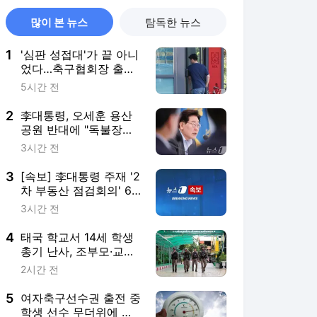
많이 본 뉴스
탐독한 뉴스
1
'심판 성접대'가 끝 아니
었다…축구협회장 출장
에 부인 3회 동반 '펑펑'
5시간 전
2
李대통령, 오세훈 용산
공원 반대에 "독불장군
처럼 못해…서울시와 협
3시간 전
의하라"
3
[속보] 李대통령 주재 '2
차 부동산 점검회의' 6
시간만에 종료
3시간 전
4
태국 학교서 14세 학생
총기 난사, 조부모·교직
원 7명 살해(종합2보)
2시간 전
5
여자축구선수권 출전 중
학생 선수 무더위에 탈