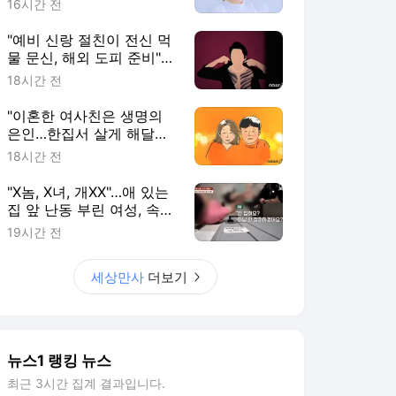
16시간 전
"예비 신랑 절친이 전신 먹
물 문신, 해외 도피 준비"…
예비 신부 '혼란'
18시간 전
"이혼한 여사친은 생명의
은인…한집서 살게 해달라"
남편 요구에 '절망'
18시간 전
"X놈, X녀, 개XX"…애 있는
집 앞 난동 부린 여성, 속옷
까지 훌러덩[영상]
19시간 전
세상만사
더보기
뉴스1 랭킹 뉴스
최근 3시간 집계 결과입니다.