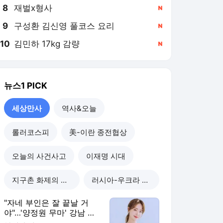
8
재벌x형사
,신규
9
구성환 김신영 풀코스 요리
,신규
10
김민하 17kg 감량
,신규
뉴스1
PICK
세상만사
역사&오늘
롤러코스피
美-이란 종전협상
오늘의 사건사고
이재명 시대
지구촌 화제의 뉴스
러시아-우크라 전쟁
"자네 부인은 잘 끝날 거
야"…'양정원 무마' 강남 경
찰, 다른 돈도 받은 정황