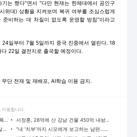
라기는 했다"면서 "다만 현재는 한체대에서 공인구
 (시위대) 상황을 지켜보며 복귀 여부를 조심스럽게
 준비하는 데 차질이 없도록 운영할 방침"이라고
24일부터 7월 5일까지 중국 진중에서 열린다. 18
다 22일 결전지로 출국할 예정이다.
erved. 무단 전재 및 재배포, AI학습 이용 금지.
 이동합니다.
"단둘만 있는 밀폐된 공간과 술…황정민 폭로녀는 두가지에 집착했다"
서장훈, 28억에 산 강남 건물 450억 내놨다…세후 차익 280억 '잭팟'
"이혼한 여사친은 생명의 은인…한집서 살게 해달라" 남편 요구에 '절망'
"내 '치부'까지 시모에게 보고하는 남편…집이 감옥 같다" 아내 고통