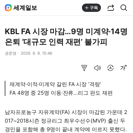
공유하기
통합검색
세계일보
구독
KBL FA 시장 마감…9명 미계약·14명
은퇴 ‘대규모 인력 재편’ 불가피
권준영
2026. 6. 9. 15:46
요약보기
음성으로 듣기
번역 설정
글씨크기 조절하기
재계약·이적·미계약 갈린 FA 시장 ‘격랑’
FA 48명 중 25명 이동·잔류…리그 판도 재편
남자프로농구 자유계약(FA) 시장이 마감된 가운데 2
017~2018시즌 정규리그 최우수선수(MVP) 출신 두
경민을 포함해 총 9명이 끝내 계약에 이르지 못했다.