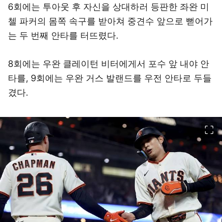
6회에는 투아웃 후 자신을 상대하러 등판한 좌완 미
첼 파커의 몸쪽 속구를 받아쳐 중견수 앞으로 뻗어가
는 두 번째 안타를 터뜨렸다.
8회에는 우완 클레이턴 비터에게서 포수 앞 내야 안
타를, 9회에는 우완 거스 발랜드를 우전 안타로 두들
겼다.
이미지 크게 보기