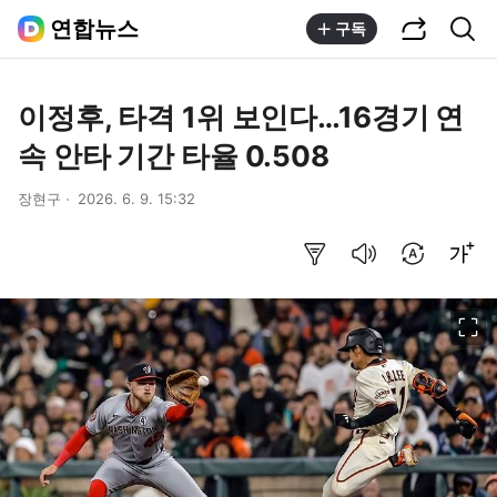
공유하기
통합검색
연합뉴스
구독
이정후, 타격 1위 보인다…16경기 연
속 안타 기간 타율 0.508
장현구
2026. 6. 9. 15:32
요약보기
음성으로 듣기
번역 설정
글씨크기 조절하기
이미지 크게 보기