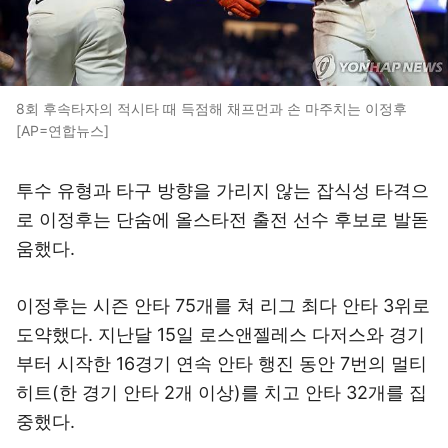
8회 후속타자의 적시타 때 득점해 채프먼과 손 마주치는 이정후
[AP=연합뉴스]
투수 유형과 타구 방향을 가리지 않는 잡식성 타격으
로 이정후는 단숨에 올스타전 출전 선수 후보로 발돋
움했다.
이정후는 시즌 안타 75개를 쳐 리그 최다 안타 3위로
도약했다. 지난달 15일 로스앤젤레스 다저스와 경기
부터 시작한 16경기 연속 안타 행진 동안 7번의 멀티
히트(한 경기 안타 2개 이상)를 치고 안타 32개를 집
중했다.