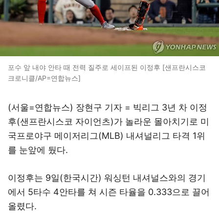
포수 앞 내야 안타 때 전력 질주로 세이프된 이정후 [샌프란시스코
크로니클/AP=연합뉴스]
(서울=연합뉴스) 장현구 기자 = 빅리그 3년 차 이정
후(샌프란시스코 자이언츠)가 놀라운 몰아치기로 미
국프로야구 메이저리그(MLB) 내셔널리그 타격 1위
를 눈앞에 뒀다.
이정후는 9일(한국시간) 워싱턴 내셔널스와의 경기
에서 5타수 4안타를 쳐 시즌 타율을 0.333으로 끌어
올렸다.