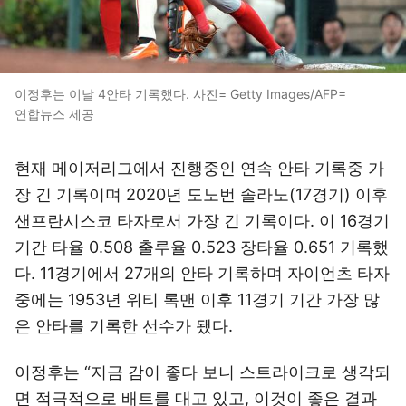
이정후는 이날 4안타 기록했다. 사진= Getty Images/AFP=
연합뉴스 제공
현재 메이저리그에서 진행중인 연속 안타 기록중 가
장 긴 기록이며 2020년 도노번 솔라노(17경기) 이후
샌프란시스코 타자로서 가장 긴 기록이다. 이 16경기
기간 타율 0.508 출루율 0.523 장타율 0.651 기록했
다. 11경기에서 27개의 안타 기록하며 자이언츠 타자
중에는 1953년 위티 록맨 이후 11경기 기간 가장 많
은 안타를 기록한 선수가 됐다.
이정후는 “지금 감이 좋다 보니 스트라이크로 생각되
면 적극적으로 배트를 대고 있고, 이것이 좋은 결과