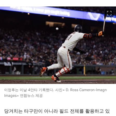
이미지 크게 보기
이정후는 이날 4안타 기록했다. 사진= D. Ross Cameron-Imagn
Images= 연합뉴스 제공
당겨치는 타구만이 아니라 필드 전체를 활용하고 있