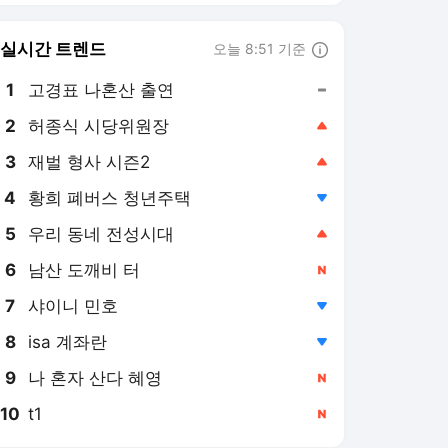
6
남산 도깨비 터
,신규
7
샤이니 민호
,하락
8
isa 계좌란
,하락
9
나 혼자 산다 혜영
,신규
10
t1
,신규
뉴스1
PICK
세상만사
美-이란 종전협상
이재명 시대
역사&오늘
지구촌 화제의 뉴스
약전약후
영화in보험산책
롤러코스피