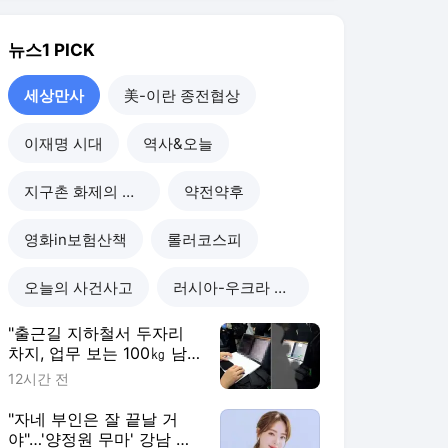
오늘의 사건사고
러시아-우크라 전쟁
"출근길 지하철서 두자리
차지, 업무 보는 100㎏ 남
성…부딪히면 신경질"
12시간 전
"자네 부인은 잘 끝날 거
야"…'양정원 무마' 강남 경
찰, 다른 돈도 받은 정황
1일 전
"예비 신랑 절친이 전신 먹
물 문신, 해외 도피 준비"…
예비 신부 '혼란'
1일 전
"이혼한 여사친은 생명의
은인…한집서 살게 해달라"
남편 요구에 '절망'
1일 전
세상만사
더보기