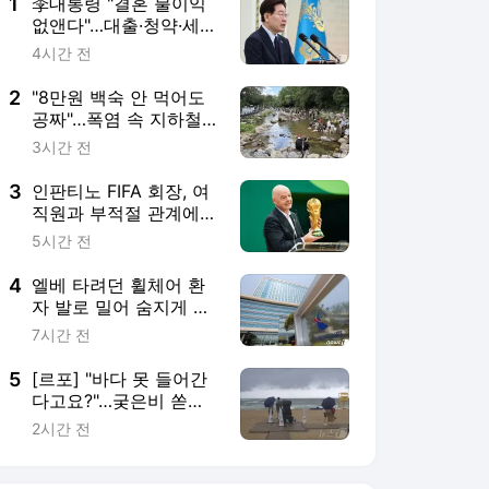
4
엘베 타려던 휠체어 환
자 발로 밀어 숨지게 한
간병인 집유, 이유는
7시간 전
5
[르포] "바다 못 들어간
다고요?"…궂은비 쏟아
진 경포 곳곳서 '탄식'
2시간 전
서비스 바로가기
뉴스
연예
스포츠
스포츠 홈
축구
해외축구
야구
해외야구
골프
농구
배구
일반
e-스포츠
카툰
영상 홈