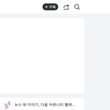
공유하기
검색
구독
뉴스 밖 이야기, 다음 커뮤니티 웹에서 보기
실시간 트렌드
오늘 8:51 기준
툴팁보기
1
고경표 나혼산 출연
,유지
2
허종식 시당위원장
,상승
3
재벌 형사 시즌2
,상승
4
황희 폐버스 청년주택
,하락
5
우리 동네 전성시대
,상승