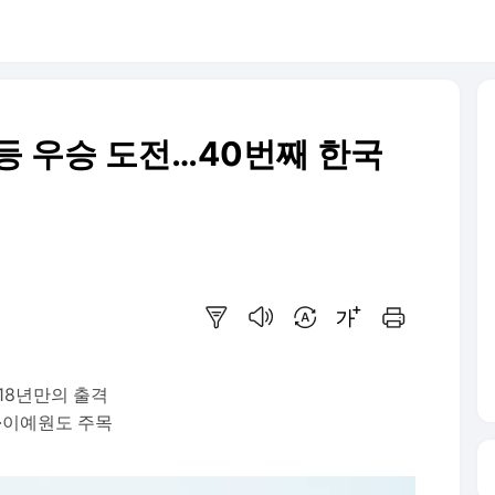
등 우승 도전…40번째 한국
요약보기
음성으로 듣기
번역 설정
글씨크기 조절하기
인쇄하기
18년만의 출격
·이예원도 주목