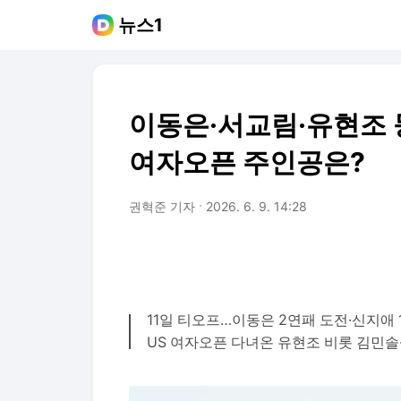
뉴스1
이동은·서교림·유현조 
여자오픈 주인공은?
권혁준 기자
2026. 6. 9. 14:28
11일 티오프…이동은 2연패 도전·신지애 
US 여자오픈 다녀온 유현조 비롯 김민솔