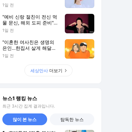
뉴스1 랭킹 뉴스
최근 3시간 집계 결과입니다.
많이 본 뉴스
탐독한 뉴스
1
李대통령 "결혼 불이익
없앤다"…대출·청약·세제
22개 과제 점검
4시간 전
2
"8만원 백숙 안 먹어도
공짜"…폭염 속 지하철
타고 가는 '역세권 계곡'
3시간 전
3
인판티노 FIFA 회장, 여
직원과 부적절 관계에
거액 퇴직금 지급 논란
5시간 전