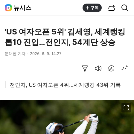
공유하기
통합검색
뉴시스
구독
'US 여자오픈 5위' 김세영, 세계랭킹
톱10 진입…전인지, 54계단 상승
문채현 기자
2026. 6. 9. 14:27
요약보기
음성으로 듣기
번역 설정
글씨크기 조절하기
전인지, US 여자오픈 4위…세계랭킹 43위 기록
이미지 크게 보기