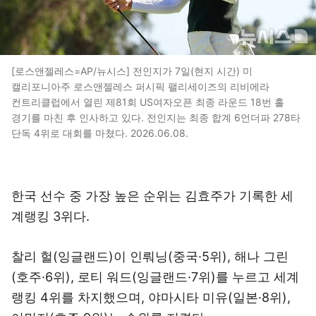
[로스앤젤레스=AP/뉴시스] 전인지가 7일(현지 시간) 미
캘리포니아주 로스앤젤레스 퍼시픽 팰리세이즈의 리비에라
컨트리클럽에서 열린 제81회 US여자오픈 최종 라운드 18번 홀
경기를 마친 후 인사하고 있다. 전인지는 최종 합계 6언더파 278타
단독 4위로 대회를 마쳤다. 2026.06.08.
한국 선수 중 가장 높은 순위는 김효주가 기록한 세
계랭킹 3위다.
찰리 헐(잉글랜드)이 인뤄닝(중국·5위), 해나 그린
(호주·6위), 로티 워드(잉글랜드·7위)를 누르고 세계
랭킹 4위를 차지했으며, 야마시타 미유(일본·8위),