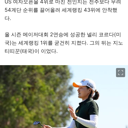
US 여자오픈을 4위로 마친 전인지는 전주보다 무려
54계단 순위를 끌어올려 세계랭킹 43위에 안착했
다.
올 시즌 메이저대회 2연승에 성공한 넬리 코르다(미
국)는 세계랭킹 1위를 굳건히 지켰다. 그의 뒤는 지노
티띠꾼(태국)이 이었다.
이미지 크게 보기