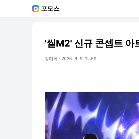
포모스
'씰M2' 신규 콘셉트 아
강미화
2026. 6. 9. 12:59