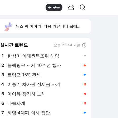
공유하기
검색
구독
뉴스 밖 이야기, 다음 커뮤니티 웹에서 보기
실시간 트렌드
오늘 23:44 기준
툴팁보기
1
한상미 이태원특조위 해임
,유지
2
블랙핑크 로제 10주년 행사
,상승
4
이승기 차가원 전세금 사기
,신규
5
아이유 장기하 노래
,신규
6
나솔사계
,신규
7
하영 4대째 의사 집안
,하락