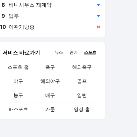
8
비니시우스 재계약
,하락
9
입추
,하락
10
이관개방증
,신규
서비스 바로가기
뉴스
연예
스포츠
스포츠 홈
축구
해외축구
야구
해외야구
골프
농구
배구
일반
e-스포츠
카툰
영상 홈