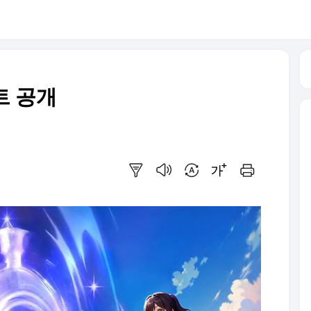
트 공개
요약보기
음성으로 듣기
번역 설정
글씨크기 조절하기
인쇄하기