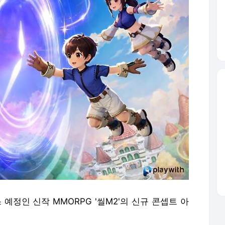
정인 신작 MMORPG '씰M2'의 신규 콘셉트 아