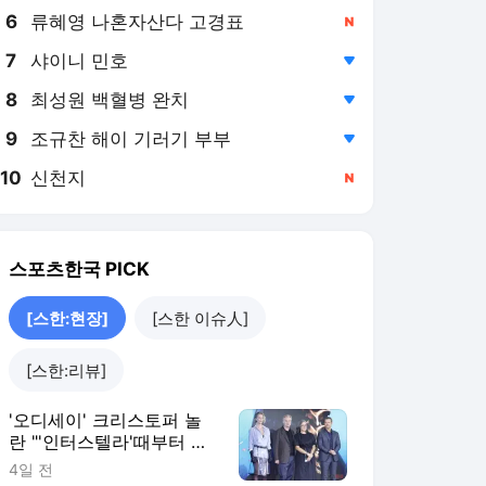
8
최성원 백혈병 완치
,하락
9
조규찬 해이 기러기 부부
,하락
10
신천지
,신규
스포츠한국
PICK
[스한:현장]
[스한 이슈人]
[스한:리뷰]
'오디세이' 크리스토퍼 놀
란 "'인터스텔라'때부터 한
국 오고 싶었다… 韓관객
4일 전
오디세우스 여정에 초대"
[스한:현장](종합)
[스한:ⓔ위클리] '지금 불
륜' 김혜수X조여정X김지
훈, 블랙 코미디와 쫄깃 스
2026. 7. 31.