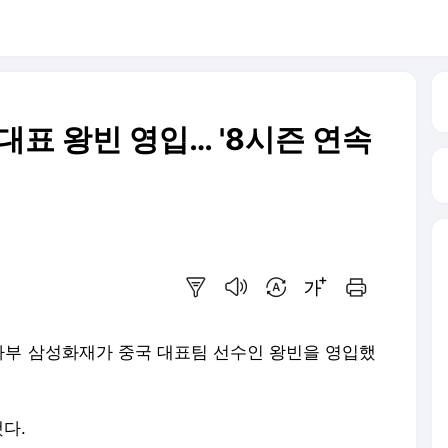
대표 왕빈 영입… '8시즌 연속
요약보기
음성으로 듣기
번역 설정
글씨크기 조절하기
인쇄하기
자부 삼성화재가 중국 대표팀 선수인 왕빈을 영입했
다.