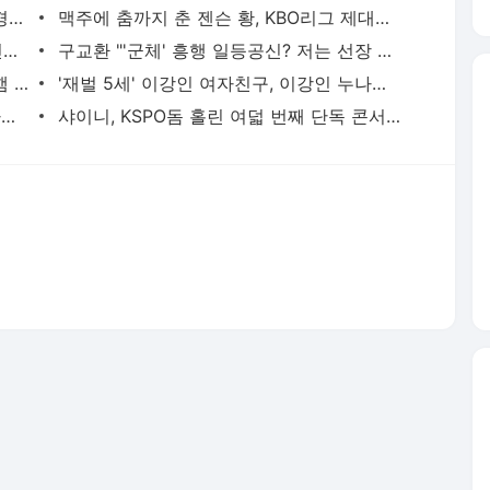
12일 한국 월드컵 운명 가를 체코전…첫경기 중요성은 두말하면 잔소리 [스한 위클리] - 스포츠한
맥주에 춤까지 춘 젠슨 황, KBO리그 제대로 즐기고 미소와 함께 퇴장(종합) - 스포츠한국
日 또 침몰시킨 안세영, 야마구치 꺾고 인니오픈 2연패 쾌거 - 스포츠한국
구교환 "'군체' 흥행 일등공신? 저는 선장 아냐… 좋은 동료들 덕분"[인터뷰] - 스포츠한국
토트넘, ‘2시즌 연속 17위 잔류’... 웨스트햄 최종 18위 강등[EPL 종료] - 스포츠한국
'재벌 5세' 이강인 여자친구, 이강인 누나와 챔스 결승 관중석 포착[PSG-아스날] - 스포츠한국
PSG-아스날, 1-1로 연장행... 이강인은 아직 벤치[챔스 결승] - 스포츠한국
샤이니, KSPO돔 홀린 여덟 번째 단독 콘서트… 3만 팬 환호한 3부작 공연 화려한 서막[스한:리뷰] -
서비스 약관/정책
 글쓴이에 있으며, Daum의 입장과 다를 수 있습니다.