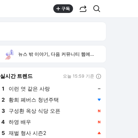
공유하기
검색
구독
뉴스 밖 이야기, 다음 커뮤니티 웹에서 보기
실시간 트렌드
오늘 15:59 기준
툴팁보기
1
이런 엿 같은 사랑
,유지
2
황희 폐버스 청년주택
,하락
3
구성환 옥상 식당 오픈
,신규
4
하영 배우
,신규
5
재벌 형사 시즌2
,상승
6
류혜영 나혼자산다 고경표
,신규
7
샤이니 민호
,하락