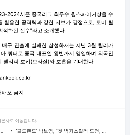
023-2024시즌 중국리그 최우수 윙스파이커상을 수
를 활용한 공격력과 강한 서브가 강점으로, 토미 틸
최적화된 선수"라고 소개했다.
 봄 배구 진출에 실패한 삼성화재는 지난 3월 틸리카
시아 쿼터로 중국 대표인 왕빈까지 영입하며 외국인
의 펠리피 호키(브라질)와 호흡을 기대한다.
kook.co.kr
 재배포 금지.
언론사로 이동합니다.
어본 후기... “흘로제크-크레이치 조심하세요”[김승빈 인터뷰②] - 스포츠한국
‘골드랜드’ 박보영, “첫 범죄스릴러 도전, 만족합니다” [인터뷰] - 스포츠한국