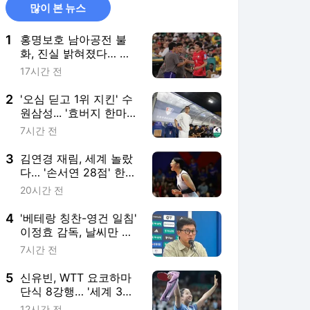
화, 진실 밝혀졌다… 김
민재 폭로 "공격수 투입
17시간 전
요구했다"
2
'오심 딛고 1위 지킨' 수
원삼성... '효버지 한마
디'가 펼친 푸른 날개[초
7시간 전
점]
3
김연경 재림, 세계 놀랐
다… '손서연 28점' 한
국, U-17 세계선수권 첫
20시간 전
승
4
'베테랑 칭찬-영건 일침'
이정효 감독, 날씨만 묻
는 질문엔 "고생한 선수
7시간 전
들 비춰달라"
5
신유빈, WTT 요코하마
단식 8강행… '세계 3위'
일본 탁구 천재 잡으러
12시간 전
간다