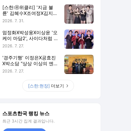
릴러의 결합
엄정화X박성웅X이상윤 '오
케이 마담2', 사이다처럼 시
원한 육탄 액션 끝판왕 탄
2026. 7. 27.
생[스한:현장](종합)
'경주기행' 이정은X공효진
X박소담 "상상 이상의 엔딩
담은 기상천외한 복수극"
2026. 7. 27.
[스한:현장](종합)
[스한:현장]
더보기
스포츠한국 랭킹 뉴스
최근 3시간 집계 결과입니다.
많이 본 뉴스
1
홍명보호 남아공전 불