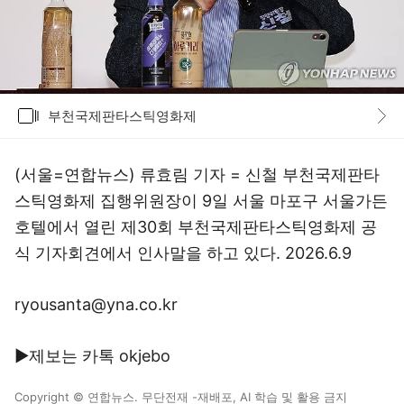
갤러리
부천국제판타스틱영화제
바로가기
(서울=연합뉴스) 류효림 기자 = 신철 부천국제판타
스틱영화제 집행위원장이 9일 서울 마포구 서울가든
호텔에서 열린 제30회 부천국제판타스틱영화제 공
식 기자회견에서 인사말을 하고 있다. 2026.6.9
ryousanta@yna.co.kr
▶제보는 카톡 okjebo
Copyright © 연합뉴스. 무단전재 -재배포, AI 학습 및 활용 금지