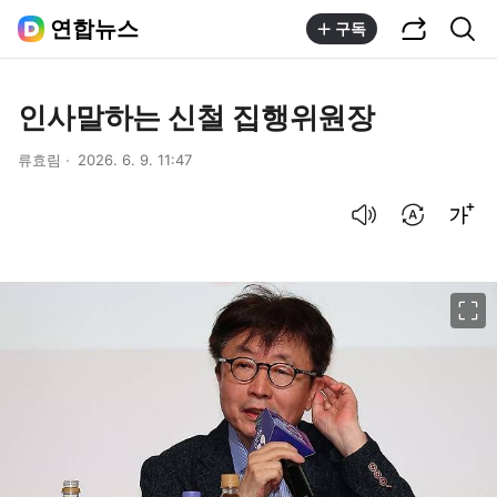
공유하기
통합검색
연합뉴스
구독
인사말하는 신철 집행위원장
류효림
2026. 6. 9. 11:47
음성으로 듣기
번역 설정
글씨크기 조절하기
이미지 크게 보기