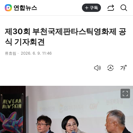
공유하기
통합검색
연합뉴스
구독
제30회 부천국제판타스틱영화제 공
식 기자회견
류효림
2026. 6. 9. 11:46
음성으로 듣기
번역 설정
글씨크기 조절하기
이미지 크게 보기