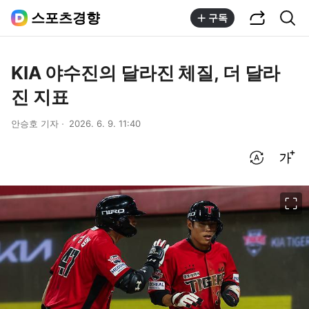
공유하기
통합검색
스포츠경향
구독
KIA 야수진의 달라진 체질, 더 달라
진 지표
안승호 기자
2026. 6. 9. 11:40
번역 설정
글씨크기 조절하기
이미지 크게 보기