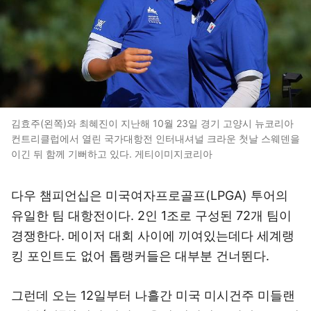
김효주(왼쪽)와 최혜진이 지난해 10월 23일 경기 고양시 뉴코리아
컨트리클럽에서 열린 국가대항전 인터내셔널 크라운 첫날 스웨덴을
이긴 뒤 함께 기뻐하고 있다. 게티이미지코리아
다우 챔피언십은 미국여자프로골프(LPGA) 투어의
유일한 팀 대항전이다. 2인 1조로 구성된 72개 팀이
경쟁한다. 메이저 대회 사이에 끼여있는데다 세계랭
킹 포인트도 없어 톱랭커들은 대부분 건너뛴다.
그런데 오는 12일부터 나흘간 미국 미시건주 미들랜