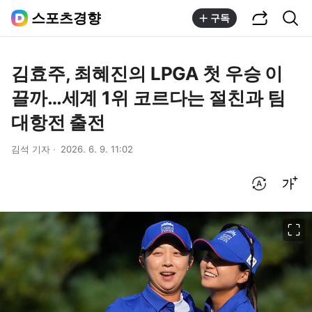
공유하기
통합검색
스포츠경향
구독
김효주, 최혜진의 LPGA 첫 우승 이
끌까…세계 1위 코르다는 절친과 팀
대항전 출전
김석 기자
2026. 6. 9. 11:02
번역 설정
글씨크기 조절하기
이미지 크게 보기