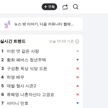
공유하기
검색
구독
뉴스 밖 이야기, 다음 커뮤니티 웹에서 보기
실시간 트렌드
오늘 15:59 기준
툴팁보기
1
이런 엿 같은 사랑
,유지
2
황희 폐버스 청년주택
,하락
3
구성환 옥상 식당 오픈
,신규
4
하영 배우
,신규
5
재벌 형사 시즌2
,상승
6
류혜영 나혼자산다 고경표
,신규
7
샤이니 민호
,하락