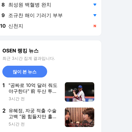
8
최성원 백혈병 완치
,하락
9
조규찬 해이 기러기 부부
,하락
10
신천지
,신규
OSEN 랭킹 뉴스
최근 3시간 집계 결과입니다.
많이 본 뉴스
1
"공짜로 10억 달러 줘도
야구한다" 前 두산 투수
미친 열정, 한국 떠나 독
3시간 전
립리그까지 추락했는
데…이래서 ML 복귀했
2
유혜정, 자궁 적출 수술
구나
고백 “몸 힘들지만 홀가
분해”(혜정규원)
5시간 전