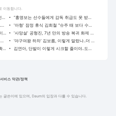
로 이동합니다.
신동엽, 대학로 비하발언 사과..“부족한 언행, 현장 노고 배려 못했다” [전문]
“홍명보는 선수들에게 감독 취급도 못 받았구만…” 축구팬들이 충격받은 이유…남아공전 하
품절녀 된 '미달이' 김성은, 못 알아볼 뻔..우아함 물씬 "생일 축하해"
'아형' 잠정 휴식 김희철 "슈주 때 보다 수입 많다"…복귀 기대UP [핫피플]
"1년간 고민" 김빈우, 결국 韓 떠나 발리 이민…논란 속 새출발
'사망설' 공형진, 7년 만의 방송 복귀 화제 "1억 시계, 10개 팔아버텼다" [핫피플]
[단독] '상위 0.5%' 고지용 子 승재, 전처 허양임이 키운다…극비 이혼 2년 만 고백 (종합)
‘야구여왕 하차’ 김보름, 이렇게 말랐나..더 야위어진 근황 ‘걱정’
"좋은 아빠 되고싶다"던 손흥민, 결혼설 확산..왼손 약지 '970만원 웨딩링' 포착[핫피플]
김연아, 단발이 이렇게 시크할 줄이야..도발적 눈빛까지
서비스 약관/정책
 글쓴이에 있으며, Daum의 입장과 다를 수 있습니다.