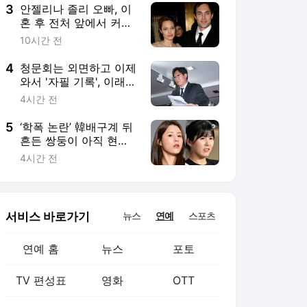
3
안젤리나 졸리 오빠, 이
혼 후 전처 앞에서 커밍
아웃 “남들과 달랐
10시간 전
다”[Oh!llywood]
4
청문회는 외면하고 이제
와서 '자필 기록', 이래서
한국축구가 더 안타깝다
4시간 전
[유구다언]
5
‘학폭 논란’ 韓배구계 뒤
흔든 쌍둥이 아직 현역
이다! 나란히 아제르바
4시간 전
이잔행→5년 만에 한솥
밥 확정
서비스 바로가기
뉴스
연예
스포츠
연예 홈
뉴스
포토
TV 편성표
영화
OTT